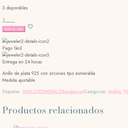
3 disponibles
ZIRCON
RING
Add to cart
cantidad
Pago fácil
Entrega en 24 horas
Anillo de plata 925 con zircones tipo esmeralda
Medida ajustable
Etiquetas:
ANILLO
ESMERALDA
ring
zircon
Categorías:
Anillos
,
Pl
Productos relacionados