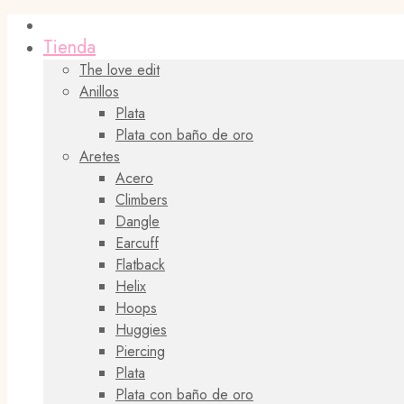
Tienda
The love edit
Anillos
Plata
Plata con baño de oro
Aretes
Acero
Climbers
Dangle
Earcuff
Flatback
Helix
Hoops
Huggies
Piercing
Plata
Plata con baño de oro