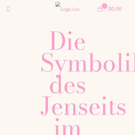
0
$0,00
Die
Symboli
des
Jenseits
im