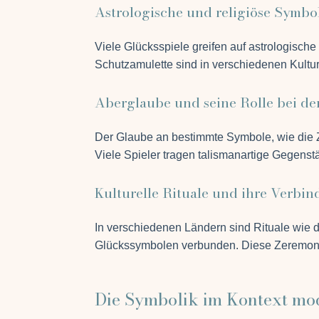
Astrologische und religiöse Symbo
Viele Glücksspiele greifen auf astrologisch
Schutzamulette sind in verschiedenen Kultur
Aberglaube und seine Rolle bei de
Der Glaube an bestimmte Symbole, wie die Za
Viele Spieler tragen talismanartige Gegens
Kulturelle Rituale und ihre Verb
In verschiedenen Ländern sind Rituale wie
Glückssymbolen verbunden. Diese Zeremonien
Die Symbolik im Kontext mo