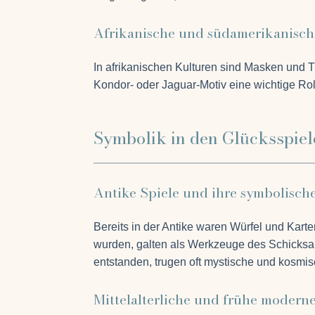
Afrikanische und südamerikanische
In afrikanischen Kulturen sind Masken und T
Kondor- oder Jaguar-Motiv eine wichtige Roll
Symbolik in den Glücksspie
Antike Spiele und ihre symbolische
Bereits in der Antike waren Würfel und Kar
wurden, galten als Werkzeuge des Schicksals
entstanden, trugen oft mystische und kosmi
Mittelalterliche und frühe modern