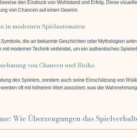
elsweise den Eindruck von Wohlstand und Erfolg. Diese visuellen
ung von Chancen auf einen Gewinn.
en in modernen Spielautomaten
le Symbole, die an bekannte Geschichten oder Mythologien ank
e mit moderner Technik verbindet, um ein authentisches Spielerl
hrnehmung von Chancen und Risiko
eidung des Spielers, sondern auch seine Einschätzung von Ri
erden oft mit höherem Wert assoziiert, was die Wahrnehmung 
me: Wie Überzeugungen das Spielverhalte