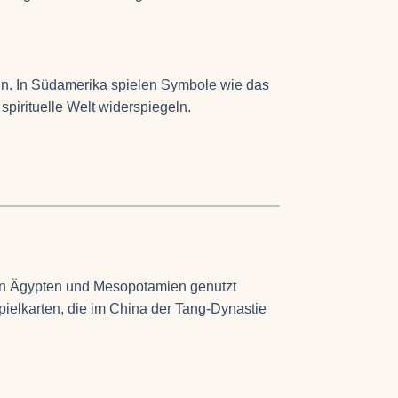
eln. In Südamerika spielen Symbole wie das
spirituelle Welt widerspiegeln.
lten Ägypten und Mesopotamien genutzt
pielkarten, die im China der Tang-Dynastie