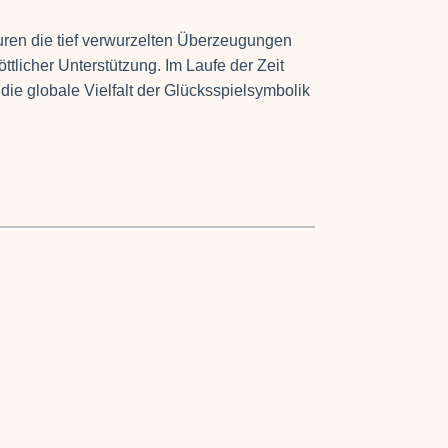
uren die tief verwurzelten Überzeugungen
ttlicher Unterstützung. Im Laufe der Zeit
die globale Vielfalt der Glücksspielsymbolik