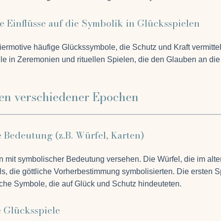
 Einflüsse auf die Symbolik in Glücksspielen
iermotive häufige Glückssymbole, die Schutz und Kraft vermitt
e in Zeremonien und rituellen Spielen, die den Glauben an die 
len verschiedener Epochen
 Bedeutung (z.B. Würfel, Karten)
ten mit symbolischer Bedeutung versehen. Die Würfel, die im a
, die göttliche Vorherbestimmung symbolisierten. Die ersten S
sche Symbole, die auf Glück und Schutz hindeuteten.
e Glücksspiele