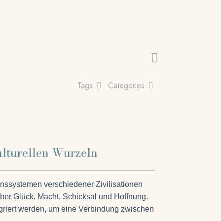
Tags
Categories
ulturellen Wurzeln
benssystemen verschiedener Zivilisationen
über Glück, Macht, Schicksal und Hoffnung.
egriert werden, um eine Verbindung zwischen