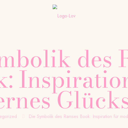
mbolik des
: Inspiratio
rnes Glücks
egorized
Die Symbolik des Ramses Book: Inspiration für mo