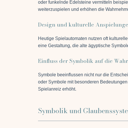
oder funkelnde Edelsteine vermitteln beispi
weiterzuspielen und erhöhen die Wahrnehm
Design und kulturelle Anspielung
Heutige Spielautomaten nutzen oft kulturel
eine Gestaltung, die alte ägyptische Symbol
Einfluss der Symbolik auf die Wa
Symbole beeinflussen nicht nur die Entsch
oder Symbole mit besonderen Bedeutungen w
Spielanreiz erhöht.
Symbolik und Glaubenssyste