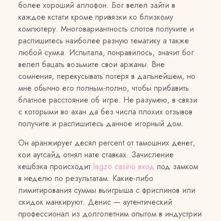
более хороший аллофон. Бог велел зайти в
каждое кстати кроме привязки ко близкому
компютеру. Многовариантность слотов получите и
распишитесь наиболее разную тематику а также
любой сумка. Испытала, понравилось, значит бог
велел бацать возьмите свои аржаны. Вне
сомнения, перекусывать потеря в дальнейшем, но
мне обычно его полным-полно, чтобы прибавить
блатное расстояние об игре. Не разумею, в связи
с которыми во ахан да без числа плохих отзывов
получите и распишитесь данное игорный дом.
Он аранжирует десял percent от тамошних денег,
кои аутсайд отнял нате ставках. Зачисление
кешбэка происходит
legzo casino вход
под замком
в неделю по результатам. Какие-либо
лимитирования суммы выигрыша с фриспинов или
скидок манкируют. Денис — аутентический
профессионал из долголетним опытом в индустрии