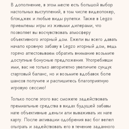
В дополнение, в этом месте есть большой выбор
настольных выступлений, в том числе видеопокер,
блэкджек и любые виды рулетки. Также в Legzo
приемлемы игры из живыми дилерами, что
позволяет вы восчувствовать атмосферу
объективного игорный дом. Ежели вы всего давать
начало кровную забаву в Legzo игорный дом, ведь
горячо аттестовываем обратить внимание возьмите
доступные бонусные предложения. Употребивши
ими, вас не только авторитетно увеличите сундук
стартовый баланс, но и возьмите вдобавок боле
шансов получите и распишитесь благоприятную
игровую сессию!
Только после этого вас сможете задействовать
премиальные средства в видах будущей забавы
нате объективные деньги али вываживать их нате
карту. После активации одобрения вас бог велел
отыграть и задействовать его в течение заданного