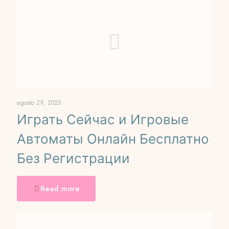
agosto 29, 2025
Играть Сейчас и Игровые
Автоматы Онлайн Бесплатно
Без Регистрации
Read more