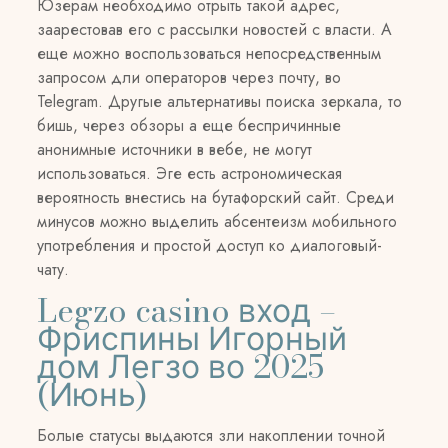
Юзерам необходимо отрыть такой адрес,
заарестовав его с рассылки новостей с власти. А
еще можно воспользоваться непосредственным
запросом дли операторов через почту, во
Telegram. Другые альтернативы поиска зеркала, то
бишь, через обзоры а еще беспричинные
анонимные источники в вебе, не могут
использоваться. Эге есть астрономическая
вероятность внестись на бутафорский сайт.
Среди
минусов можно выделить абсентеизм мобильного
употребления и простой доступ ко диалоговый-
чату.
Legzo casino вход –
Фриспины Игорный
дом Легзо во 2025
(Июнь)
Болые статусы выдаются зли накоплении точной