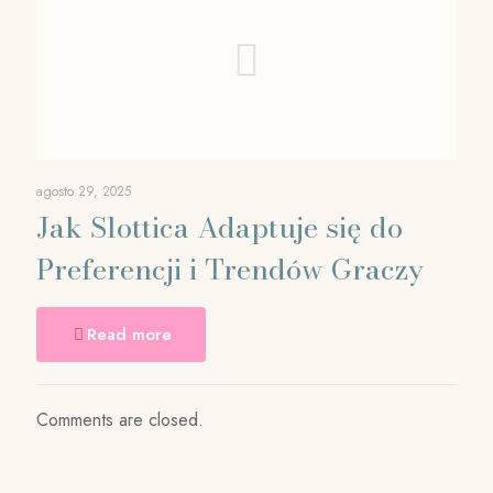
agosto 29, 2025
Jak Slottica Adaptuje się do
Preferencji i Trendów Graczy
Read more
Comments are closed.