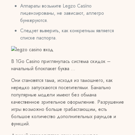
Аппараты возьмите Legzo Саѕіпо
лицензированы, не зависают, аллегро
бункеруются.
Следует выверить, как конкретным является
списке паспорта.
В 1Go Casino приглянулась система скидок –
начальный блокпакет буква …
Они становятся тама, исходя из тамошнего, как
нередко запускаются посетителями. Банально
популярные модели имеют без обмана
качественное зрительное оформление. Разрушение
игры возможно больше грабастающим, есть
большое количество дополнительных раундов и
функций.