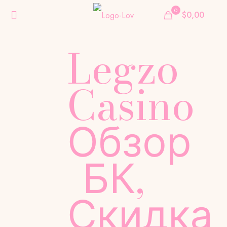
0
$0,00
Legzo
Casino
Обзор
БК,
Скидка