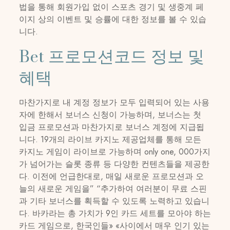
법을 통해 회원가입 없이 스포츠 경기 및 생중계 페
이지 상의 이벤트 및 승률에 대한 정보를 볼 수 있습
니다.
Bet 프로모션코드 정보 및
혜택
마찬가지로 내 계정 정보가 모두 입력되어 있는 사용
자에 한해서 보너스 신청이 가능하며, 보너스는 첫
입금 프로모션과 마찬가지로 보너스 계정에 지급됩
니다. 19개의 라이브 카지노 제공업체를 통해 모든
카지노 게임이 라이브로 가능하며 only one, 000가지
가 넘어가는 슬롯 종류 등 다양한 컨텐츠들을 제공한
다. 이전에 언급한대로, 매일 새로운 프로모션과 오
늘의 새로운 게임을” “추가하여 여러분이 무료 스핀
과 기타 보너스를 획득할 수 있도록 노력하고 있습니
다. 바카라는 총 가치가 9인 카드 세트를 모아야 하는
카드 게임으로, 한국인들» «사이에서 매우 인기 있는