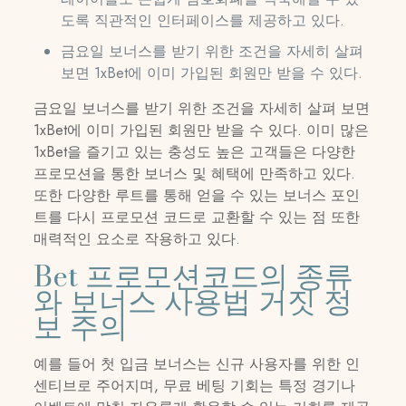
도록 직관적인 인터페이스를 제공하고 있다.
금요일 보너스를 받기 위한 조건을 자세히 살펴
보면 1xBet에 이미 가입된 회원만 받을 수 있다.
금요일 보너스를 받기 위한 조건을 자세히 살펴 보면
1xBet에 이미 가입된 회원만 받을 수 있다. 이미 많은
1xBet을 즐기고 있는 충성도 높은 고객들은 다양한
프로모션을 통한 보너스 및 혜택에 만족하고 있다.
또한 다양한 루트를 통해 얻을 수 있는 보너스 포인
트를 다시 프로모션 코드로 교환할 수 있는 점 또한
매력적인 요소로 작용하고 있다.
Bet 프로모션코드의 종류
와 보너스 사용법 거짓 정
보 주의 ️
예를 들어 첫 입금 보너스는 신규 사용자를 위한 인
센티브로 주어지며, 무료 베팅 기회는 특정 경기나