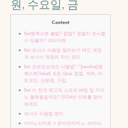
원, 수요일, 금
Content
Bet원엑스벳 불법? 합법? 경찰이 조사할
수 있을까? 코리아벳
Bet 보너스 사용법 알아보기 메인 계정
과 보너스 계정의 차이 코리
Bet 프로모션코드 사용법” “[newline]원
엑스벳(1xbet) 모든 Qna! 경찰, 먹튀, 비
트코인, 신분증, 가입
Bet 이 한국 최고의 스포츠 베팅 및 카지
노 플랫폼일까요? 2024년 리뷰를 읽어
보세요
보너스 사용법 정리
카지노사이트 ⭐️ 온라인카지노, 바카라