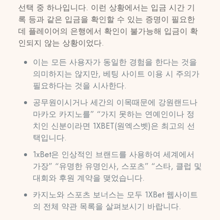
선택 중 하나입니다. 이런 상황에서는 입금 시간 기
록 등과 같은 입금을 확인할 수 있는 증명이 필요한
데 플레이어의 은행에서 확인이 불가능해 입금이 확
인되지 않는 상황이었다.
이는 모든 사용자가 동일한 경험을 한다는 것을
의미하지는 않지만, 베팅 사이트 이용 시 주의가
필요하다는 것을 시사한다.
공무원이시거나 세간의 이목때문에 강원랜드나
마카오 카지노를” “가지 못하는 연예인이나 정
치인 신분이라면 1XBET(원엑스벳)은 최고의 선
택입니다.
1xBet은 인상적인 브랜드를 사용하여 세계에서
가장” “유명한 유명인사, 스포츠” “스타, 클럽 및
대회와 후원 계약을 맺었습니다.
카지노와 스포츠 보너스는 모두 1XBet 웹사이트
의 전체 약관 목록을 살펴보시기 바랍니다.