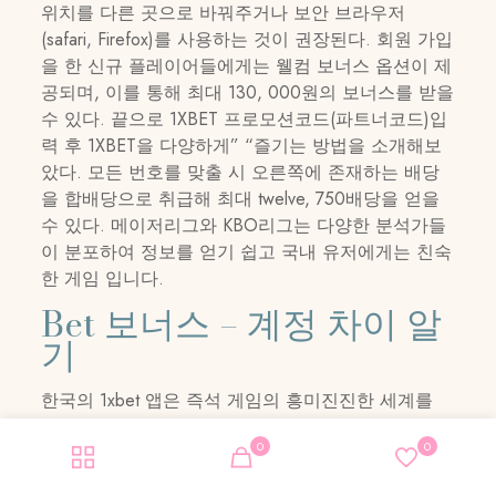
위치를 다른 곳으로 바꿔주거나 보안 브라우저
(safari, Firefox)를 사용하는 것이 권장된다. 회원 가입
을 한 신규 플레이어들에게는 웰컴 보너스 옵션이 제
공되며, 이를 통해 최대 130, 000원의 보너스를 받을
수 있다. 끝으로 1XBET 프로모션코드(파트너코드)입
력 후 1XBET을 다양하게” “즐기는 방법을 소개해보
았다. 모든 번호를 맞출 시 오른쪽에 존재하는 배당
을 합배당으로 취급해 최대 twelve, 750배당을 얻을
수 있다. 메이저리그와 KBO리그는 다양한 분석가들
이 분포하여 정보를 얻기 쉽고 국내 유저에게는 친숙
한 게임 입니다.
Bet 보너스 – 계정 차이 알
기
한국의 1xbet 앱은 즉석 게임의 흥미진진한 세계를
제공하며, 빠르고 흥미로운 베팅 경험을 선사합니다.
0
0
이 중에서 Aviator와 Jetx는 독특한 게임 플레이와 매
력적인 특징으로 두드러집니다. 이 섹션에서는 이러