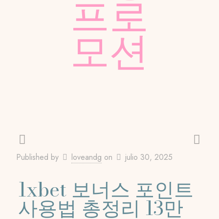
프로
모션
Published by
loveandg
on
julio 30, 2025
1xbet 보너스 포인트
사용법 총정리 13만