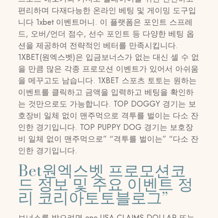
편리하며 다재다능한 온라인 베팅 및 게이밍 도구입
니다 1xbet 이벤트머니. 이 플랫폼은 포인트 스프레
드, 오버/언더 점수, 선수 포인트 등 다양한 베팅 옵
션을 제공하여 전략적인 베터를 만족시킵니다.
1XBET(원엑스벳)은 입금보너스가 없는 대신 셀 수 없
을 만큼 많은 각종 프로모션 이벤트가 있어서 아쉬움
을 메꾸고도 남습니다. 1XBET 스포츠 토토는 원하는
이벤트를 클릭하고 금액을 입력하고 베팅을 확인하
는 것만으로도 가능합니다. TOP DOGGY 경기는 보
호장비 일체 없이 맨주먹으로 격투를 벌이는 다소 잔
인한 경기입니다. TOP PUPPY DOG 경기는 보호장
비 일체 없이 맨주먹으로” “격투를 벌이는” “다소 잔
인한 경기입니다.
Bet원엑스벳 프로모션코
드 정보 및 주요 이벤트 정
리 코리아토토블로그”
보너스를 받으려면 one USA CLAIMS DOLLAR 또는