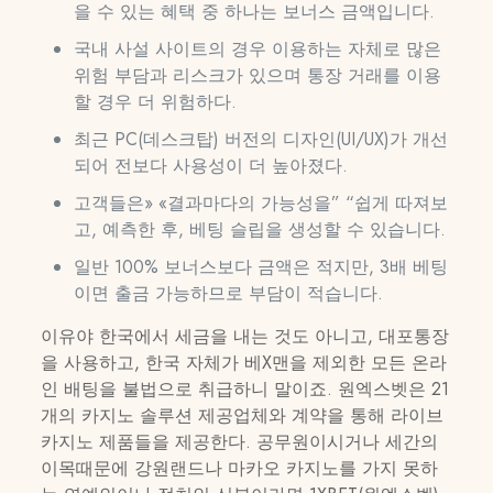
을 수 있는 혜택 중 하나는 보너스 금액입니다.
국내 사설 사이트의 경우 이용하는 자체로 많은
위험 부담과 리스크가 있으며 통장 거래를 이용
할 경우 더 위험하다.
최근 PC(데스크탑) 버전의 디자인(UI/UX)가 개선
되어 전보다 사용성이 더 높아졌다.
고객들은» «결과마다의 가능성을” “쉽게 따져보
고, 예측한 후, 베팅 슬립을 생성할 수 있습니다.
일반 100% 보너스보다 금액은 적지만, 3배 베팅
이면 출금 가능하므로 부담이 적습니다.
이유야 한국에서 세금을 내는 것도 아니고, 대포통장
을 사용하고, 한국 자체가 베X맨을 제외한 모든 온라
인 배팅을 불법으로 취급하니 말이죠. 원엑스벳은 21
개의 카지노 솔루션 제공업체와 계약을 통해 라이브
카지노 제품들을 제공한다. 공무원이시거나 세간의
이목때문에 강원랜드나 마카오 카지노를 가지 못하