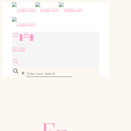
0
0
$0,00
✕