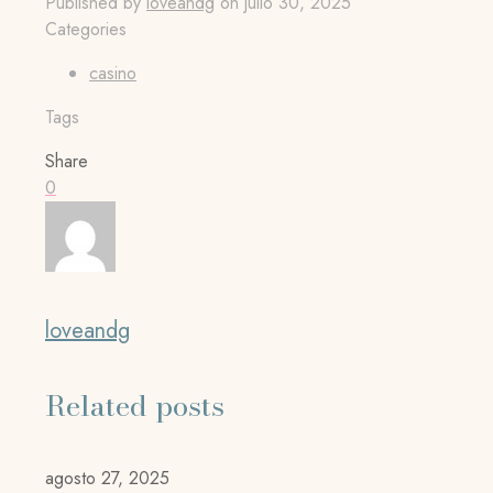
Published by
loveandg
on
julio 30, 2025
Categories
casino
Tags
Share
0
loveandg
Related posts
agosto 27, 2025