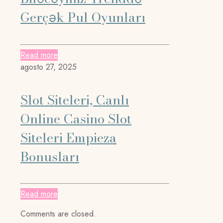
Gerçək Pul Oyunları
Read more
agosto 27, 2025
Slot Siteleri, Canlı
Online Casino Slot
Siteleri Empieza
Bonusları
Read more
Comments are closed.