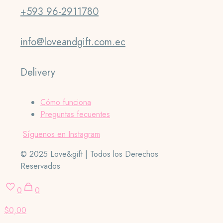
+593 96-2911780
info@loveandgift.com.ec
Delivery
Cómo funciona
Preguntas fecuentes
Síguenos en Instagram
© 2025 Love&gift | Todos los Derechos
Reservados
0
0
$0,00