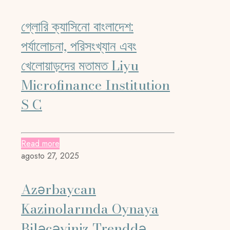
গ্লোরি ক্যাসিনো বাংলাদেশ:
পর্যালোচনা, পরিসংখ্যান এবং
খেলোয়াড়দের মতামত Liyu
Microfinance Institution
S C
Read more
agosto 27, 2025
Azərbaycan
Kazinolarında Oynaya
Biləcəyiniz Trenddə