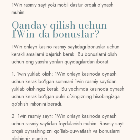
1Win rasmiy sayt yoki mobil dastur orqali o’ynash
muhim.
Qanday qilish uchun
1Win-da bonuslar?
1Win onlayn kasino rasmiy saytidagi bonuslar uchun
kerakli amallarni bajarish kerak. Bu bonuslarni olish
uchun eng yaxshi yonlari quyidagilardan iborat:
1. 1win yuklab olish: 1Win onlayn kasinoda oynash
uchun kerak bo’lgan summani 1win rasmiy saytidan
yuklab olishingiz kerak. Bu yechimda kasinoda oynash
uchun kerak bo’lgan pulni o’zingizning hisobingizga
qo’shish imkonini beradi.
2. 1win rasmiy sayti: 1Win onlayn kasinoda oynash
uchun rasmiy saytidan foydalanish muhim. Rasmiy sayt
orqali oynashingizni qo’llab-quvvatlash va bonuslarni
olishingiz mumkin.