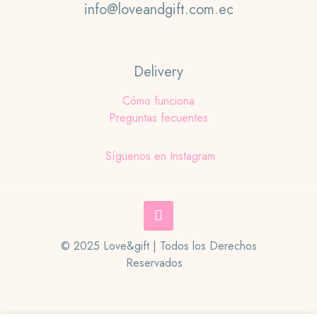
info@loveandgift.com.ec
Delivery
Cómo funciona
Preguntas fecuentes
Síguenos en Instagram
© 2025 Love&gift | Todos los Derechos
Reservados