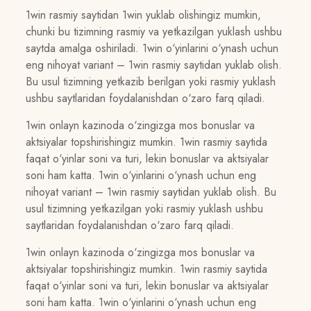
1win rasmiy saytidan 1win yuklab olishingiz mumkin,
chunki bu tizimning rasmiy va yetkazilgan yuklash ushbu
saytda amalga oshiriladi. 1win o‘yinlarini o‘ynash uchun
eng nihoyat variant – 1win rasmiy saytidan yuklab olish.
Bu usul tizimning yetkazib berilgan yoki rasmiy yuklash
ushbu saytlaridan foydalanishdan o‘zaro farq qiladi.
1win onlayn kazinoda o‘zingizga mos bonuslar va
aktsiyalar topshirishingiz mumkin. 1win rasmiy saytida
faqat o‘yinlar soni va turi, lekin bonuslar va aktsiyalar
soni ham katta. 1win o‘yinlarini o‘ynash uchun eng
nihoyat variant – 1win rasmiy saytidan yuklab olish. Bu
usul tizimning yetkazilgan yoki rasmiy yuklash ushbu
saytlaridan foydalanishdan o‘zaro farq qiladi.
1win onlayn kazinoda o‘zingizga mos bonuslar va
aktsiyalar topshirishingiz mumkin. 1win rasmiy saytida
faqat o‘yinlar soni va turi, lekin bonuslar va aktsiyalar
soni ham katta. 1win o‘yinlarini o‘ynash uchun eng