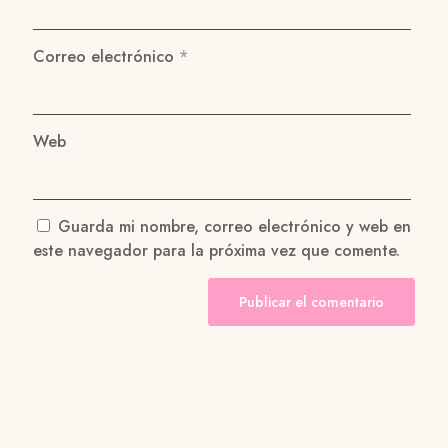
Correo electrónico
*
Web
Guarda mi nombre, correo electrónico y web en
este navegador para la próxima vez que comente.