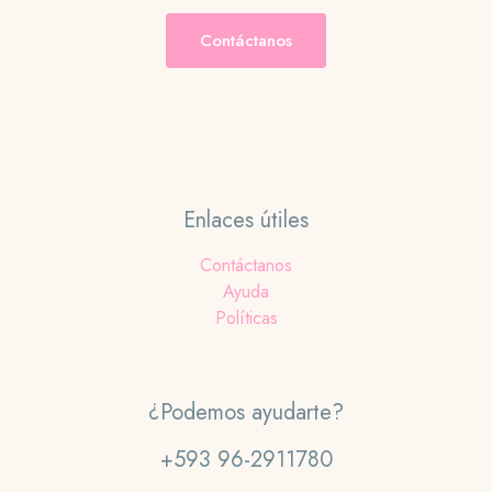
Contáctanos
Enlaces útiles
Contáctanos
Ayuda
Políticas
¿Podemos ayudarte?
+593 96-2911780