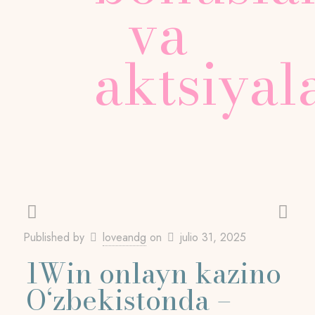
va
aktsiyal
Published by
loveandg
on
julio 31, 2025
1Win onlayn kazino
O‘zbekistonda –