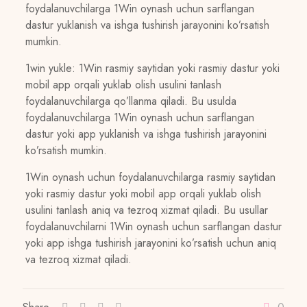
foydalanuvchilarga 1Win oynash uchun sarflangan
dastur yuklanish va ishga tushirish jarayonini ko’rsatish
mumkin.
1win yukle: 1Win rasmiy saytidan yoki rasmiy dastur yoki
mobil app orqali yuklab olish usulini tanlash
foydalanuvchilarga qo’llanma qiladi. Bu usulda
foydalanuvchilarga 1Win oynash uchun sarflangan
dastur yoki app yuklanish va ishga tushirish jarayonini
ko’rsatish mumkin.
1Win oynash uchun foydalanuvchilarga rasmiy saytidan
yoki rasmiy dastur yoki mobil app orqali yuklab olish
usulini tanlash aniq va tezroq xizmat qiladi. Bu usullar
foydalanuvchilarni 1Win oynash uchun sarflangan dastur
yoki app ishga tushirish jarayonini ko’rsatish uchun aniq
va tezroq xizmat qiladi.