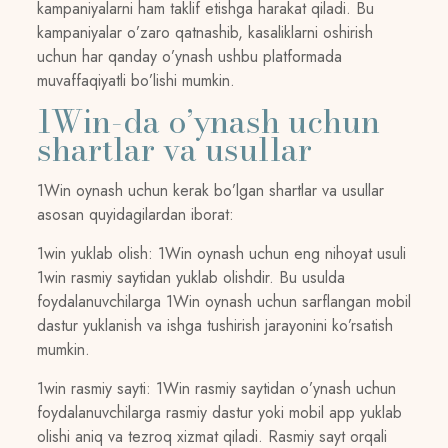
kampaniyalarni ham taklif etishga harakat qiladi. Bu
kampaniyalar o’zaro qatnashib, kasaliklarni oshirish
uchun har qanday o’ynash ushbu platformada
muvaffaqiyatli bo’lishi mumkin.
1Win-da o’ynash uchun
shartlar va usullar
1Win oynash uchun kerak bo’lgan shartlar va usullar
asosan quyidagilardan iborat:
1win yuklab olish: 1Win oynash uchun eng nihoyat usuli
1win rasmiy saytidan yuklab olishdir. Bu usulda
foydalanuvchilarga 1Win oynash uchun sarflangan mobil
dastur yuklanish va ishga tushirish jarayonini ko’rsatish
mumkin.
1win rasmiy sayti: 1Win rasmiy saytidan o’ynash uchun
foydalanuvchilarga rasmiy dastur yoki mobil app yuklab
olishi aniq va tezroq xizmat qiladi. Rasmiy sayt orqali