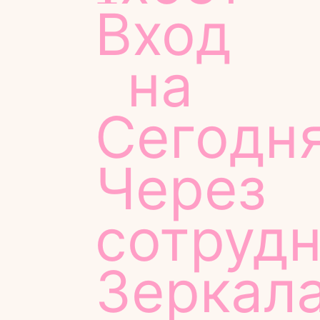
Вход
на
Сегодн
Через
сотруд
Зеркал