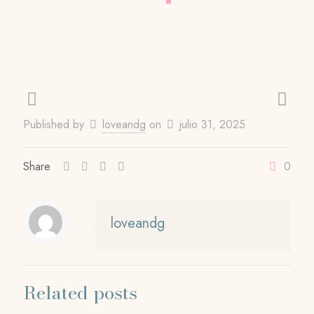
Published by
loveandg
on
julio 31, 2025
Share
0
loveandg
Related posts