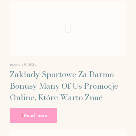
agosto 29, 2025
Zakłady Sportowe Za Darmo
Bonusy Many Of Us Promocje
Online, Które Warto Znać
Read more