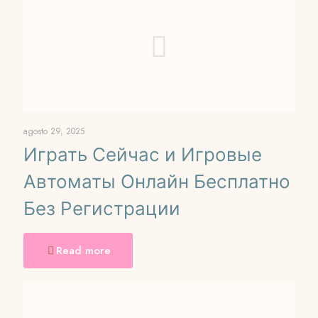
agosto 29, 2025
Играть Сейчас и Игровые
Автоматы Онлайн Бесплатно
Без Регистрации
Read more