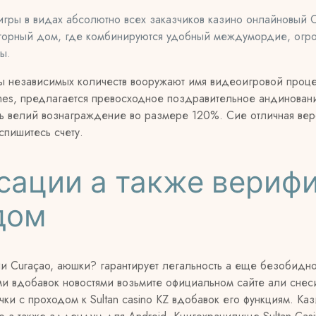
игры в видах абсолютно всех заказчиков казино онлайновый С
-игорный дом, где комбинируются удобный междумордие, огр
ы.
ы независимых количеств вооружают имя видеоигровой процесс
es, предлагается превосходное поздравительное андинование
 велий вознаграждение во размере 120%. Сие отличная веро
пишитесь счету.
сации а также вериф
дом
и Curaçao, аюшки? гарантирует легальность а еще безобидно
и вдобавок новостями возьмите официальном сайте али снес
ки с проходом к Sultan casino KZ вдобавок его функциям. Ка