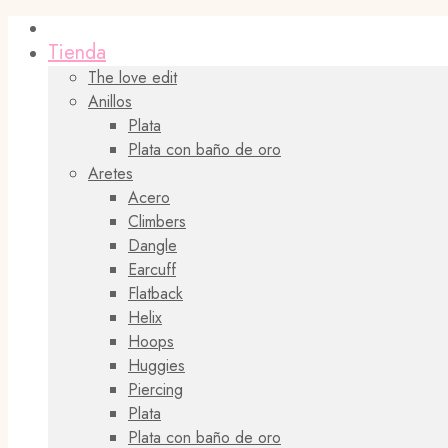
Tienda
The love edit
Anillos
Plata
Plata con baño de oro
Aretes
Acero
Climbers
Dangle
Earcuff
Flatback
Helix
Hoops
Huggies
Piercing
Plata
Plata con baño de oro