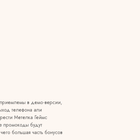
ы приемлемы в демо-версии,
выход телефона али
рести Метелка Геймс
е промокоды будут
 чего большая часть бонусов