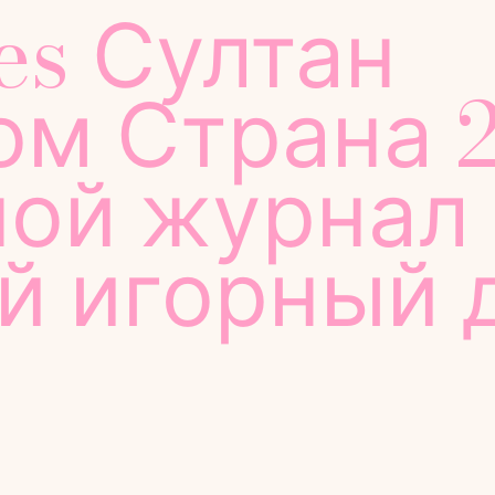
es Султан
ом Страна 
ой журнал
й игорный 