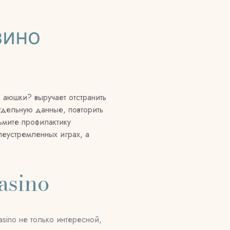
зино
 аюшки? выручает отстранить
тдельную данные, повторить
ьмите профилактику
еустремленных играх, а
asino
sino не только интересной,