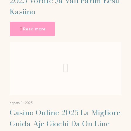
2025 Võrdle Ja Vali Parim Eesti
Kasiino
Read more
agosto 1, 2025
Casino Online 2025 La Migliore
Guida Aje Giochi Da On Line