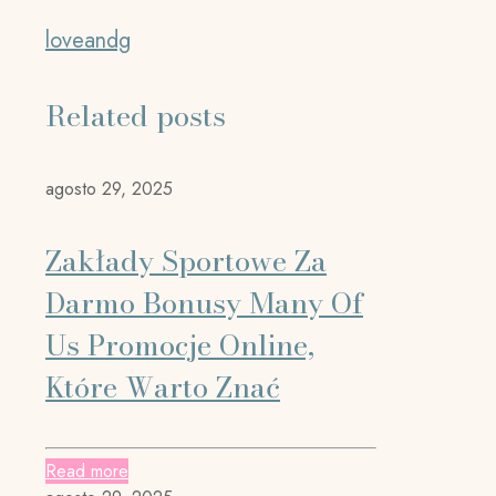
loveandg
Related posts
agosto 29, 2025
Zakłady Sportowe Za
Darmo Bonusy Many Of
Us Promocje Online,
Które Warto Znać
Read more