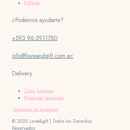
Políticas
¿Podemos ayudarte?
+593 96-2911780
info@loveandgift.com.ec
Delivery
Cómo funciona
Preguntas fecuentes
Síguenos en Instagram
© 2025 Love&gift | Todos los Derechos
Reservados