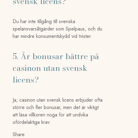
svensk licens?
Du har inte tillgång till svenska
spelansvarsåtgärder som Spelpaus, och du
har mindre konsumentskydd vid tvister.
5. Är bonusar bättre på
casinon utan svensk
licens?
Ja, casinon utan svensk licens erbjuder ofta
större och fler bonusar, men det är viktigt
att läsa villkoren noga för att undvika
ofördelaktiga krav.
Share