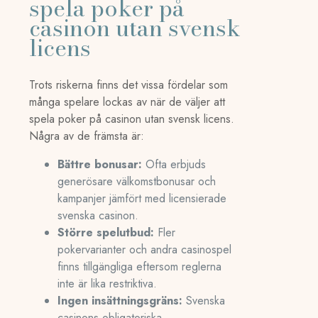
spela poker på
casinon utan svensk
licens
Trots riskerna finns det vissa fördelar som
många spelare lockas av när de väljer att
spela poker på casinon utan svensk licens.
Några av de främsta är:
Bättre bonusar:
Ofta erbjuds
generösare välkomstbonusar och
kampanjer jämfört med licensierade
svenska casinon.
Större spelutbud:
Fler
pokervarianter och andra casinospel
finns tillgängliga eftersom reglerna
inte är lika restriktiva.
Ingen insättningsgräns:
Svenska
casinons obligatoriska