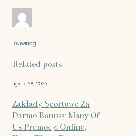
0
loveandg
Related posts
agosto 29, 2025
Zakłady Sportowe Za
Darmo Bonusy Many Of
Us Promocje Online,