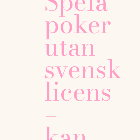
Spela
poker
utan
svensk
licens
–
kan