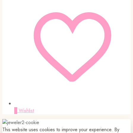
0
Wishlist
This website uses cookies to improve your experience. By