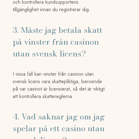
och kontrollera kundsupportens
tillgänglighet innan du registrerar dig.
3. Måste jag betala skatt
på vinster från casinon
utan svensk licens?
I vissa fall kan vinster från casinon utan
svensk licens vara skattepliktiga, beroende
på var casinot är licensierat, så det är viktigt
att kontrollera skattereglerna.
4. Vad saknar jag om jag
spelar på ett casino utan