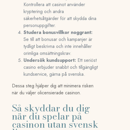
Kontrollera att casinot använder
kryptering och andra
säkerhetsåtgärder för att skydda dina
personuppgifter.
Studera bonusvillkor noggrant:
Se till att bonusar och kampanjer är
tydligt beskrivna och inte innehåller
orimliga omsättningskrav.
Undersök kundsupport:
Ett seriöst
casino erbjuder snabbt och tillgängligt
kundservice, gärna på svenska.
Dessa steg hjälper dig att minimera risken
när du väljer olicensierade casinon.
Så skyddar du dig
när du spelar på
casinon utan svensk