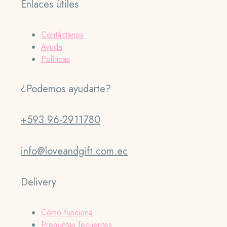
Enlaces útiles
Contáctanos
Ayuda
Políticas
¿Podemos ayudarte?
+593 96-2911780
info@loveandgift.com.ec
Delivery
Cómo funciona
Preguntas fecuentes