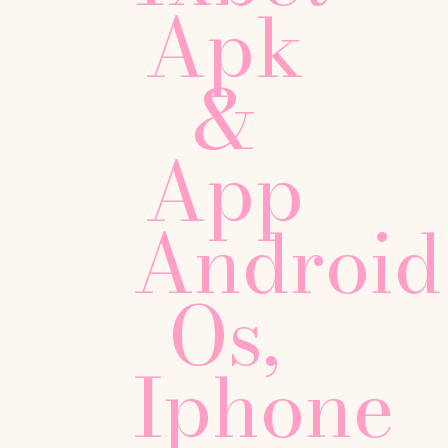
Apk
&
App
Android
Os,
Iphone