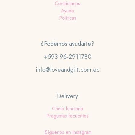
Contáctanos
Ayuda
Políticas
¿Podemos ayudarte?
+593 96-2911780
info@loveandgift.com.ec
Delivery
Cómo funciona
Preguntas fecuentes
Síguenos en Instagram