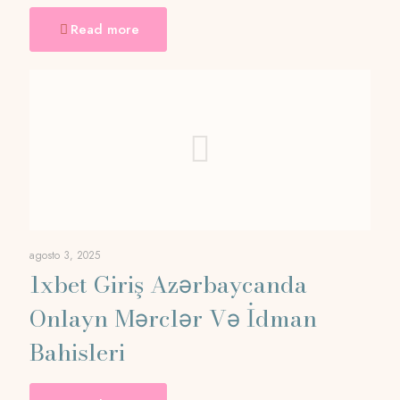
Read more
agosto 3, 2025
1xbet Giriş Azərbaycanda
Onlayn Mərclər Və İdman
Bahisleri