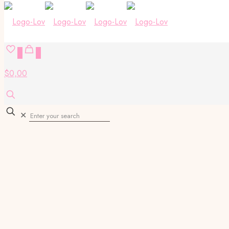
0
0
$0,00
✕