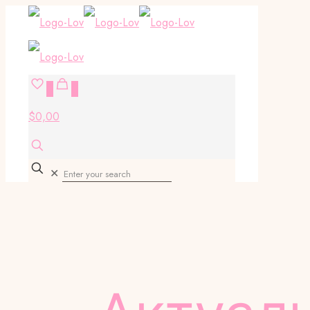
0
0
$0,00
✕