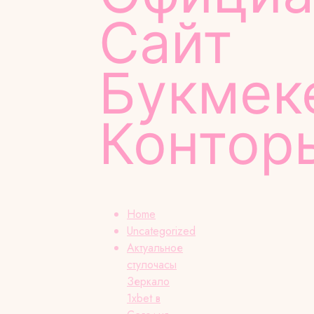
Сайт
Букмек
Контор
Home
Uncategorized
Актуальное
стулочасы
Зеркало
1xbet в