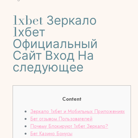
1xbet Зеркало
1хбет
Официальный
Сайт Вход На
следующее
Content
Зеркало 1хбет и Мобильных Приложениях
Бет отзывом Пользователей
Почему Блокируют 1хбет Зеркало?
Бет Казино Бонусы