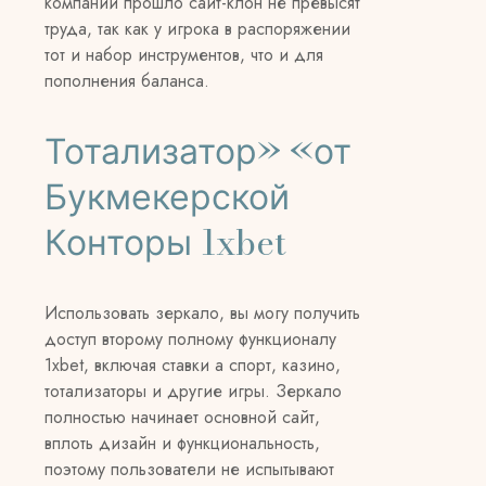
компании прошло сайт-клон не превысят
труда, так как у игрока в распоряжении
тот и набор инструментов, что и для
пополнения баланса.
Тотализатор» «от
Букмекерской
Конторы 1xbet
Использовать зеркало, вы могу получить
доступ второму полному функционалу
1xbet, включая ставки а спорт, казино,
тотализаторы и другие игры. Зеркало
полностью начинает основной сайт,
вплоть дизайн и функциональность,
поэтому пользователи не испытывают