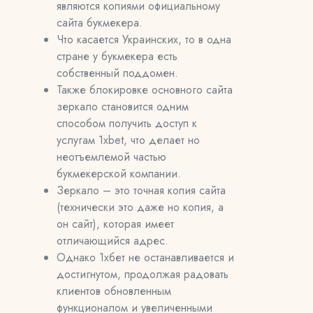
являются копиями официальному
сайта букмекера.
Что касается Украинских, то в одна
стране у букмекера есть
собственный поддомен.
Также блокировке основного сайта
зеркало становится одним
способом получить доступ к
услугам 1xbet, что делает но
неотъемлемой частью
букмекерской компании.
Зеркало – это точная копия сайта
(технически это даже но копия, а
он сайт), которая имеет
отличающийся адрес.
Однако 1хбет не останавливается и
достигнутом, продолжая радовать
клиентов обновленным
функционалом и увеличенными