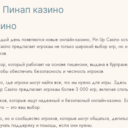
 Пинап казино
зино
дый день появляются новые онлайн-казино, Pin Up Casino ост
Casino предлагает игрокам не только широкий выбор игр, но и
ков.
р, который работает на основе лицензии, выдана в Куртрахе, 
обы обеспечить безопасность и честность игроков.
о, где игроки могут найти все, что им нужно для игры. Здесь
 Up Casino предлагает игрокам более 3 000 игр, включая слот
оков, которые ищут надежный и безопасный онлайн-казино. Е
ino – это ваш выбор.
но, но и сообщество игроков, которые могут общаться, делитьс
олучать поддержку и помощь, если они нужны.