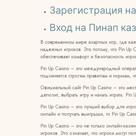
Зарегистрация на
Вход на Пинап ка
В современном мире азартных игр, где каж
надежных игроков. Это потому, что Pin Up 
обеспечивает комфорт и безопасность игро
Pin Up Casino – это международный операто
подчиняется строгим правилам и нормам, чт
Официальный сайт Pin Up Casino – это мест
депозит, выбрать игру и начать играть. Pin
Pin Up Casino – это лучший выбор для игр
онлайн и получать выигрыши, то Pin Up Cas
Pin Up Casino – это не только онлайн-кази
игроков. Это означает, что игроки могут п