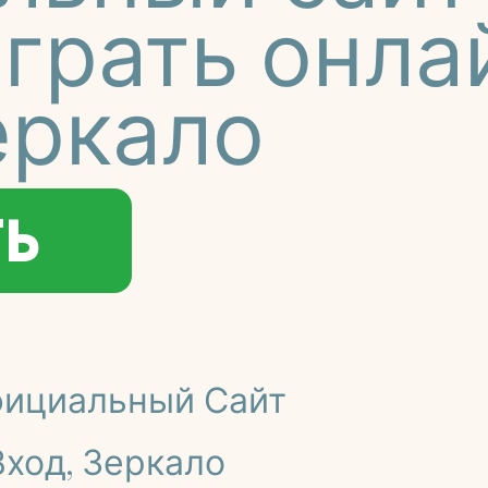
играть онла
еркало
ТЬ
Официальный Сайт
Вход, Зеркало