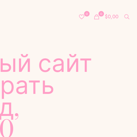
0
0
$0,00
ый сайт
грать
д,
40