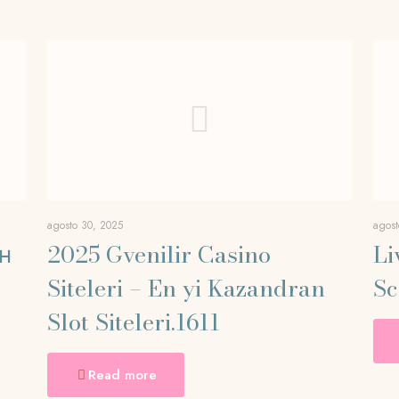
agosto 30, 2025
agost
н
2025 Gvenilir Casino
Li
Siteleri – En yi Kazandran
Sc
Slot Siteleri.1611
Read more