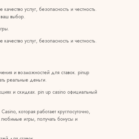
 качество услуг, безопасность и честность.
 ваш выбор.
гры.
 качество услуг, безопасность и честность.
ения и возможностей для ставок. pinup
ать реальные деньги.
кциях и скидках. pin up casino официальный
.
Casino, которая работает круглосуточно,
в любимые игры, получать бонусы и
тей для ставок.