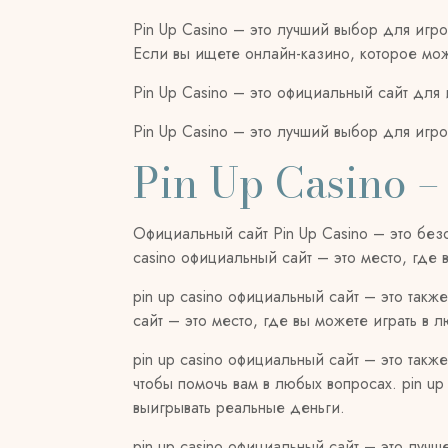
Pin Up Casino – это лучший выбор для игро
Если вы ищете онлайн-казино, которое може
Pin Up Casino – это официальный сайт для 
Pin Up Casino – это лучший выбор для игро
Pin Up Casino 
Официальный сайт Pin Up Casino – это без
casino официальный сайт – это место, где 
pin up casino официальный сайт – это такж
сайт – это место, где вы можете играть в 
pin up casino официальный сайт – это такж
чтобы помочь вам в любых вопросах. pin up
выигрывать реальные деньги.
pin up casino официальный сайт – это лучш