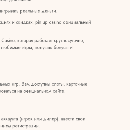
ыигрывать реальные деньги.
кциях и скидках. pin up casino официальный
.
Casino, которая работает круглосуточно,
в любимые игры, получать бонусы и
ьных игр. Вам доступны слоты, карточные
роваться на официальном сайте.
аккаунта (игрок или дилер), ввести свои
ением регистрации.