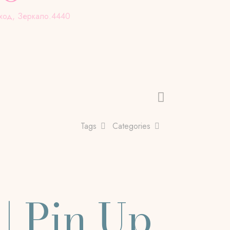
Вход, Зеркало.4440
Tags
Categories
| Pin Up