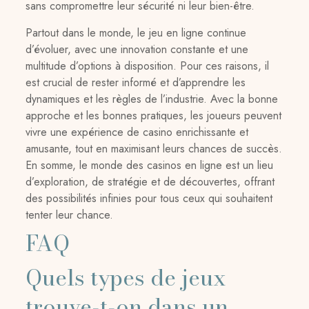
sans compromettre leur sécurité ni leur bien-être.
Partout dans le monde, le jeu en ligne continue
d’évoluer, avec une innovation constante et une
multitude d’options à disposition. Pour ces raisons, il
est crucial de rester informé et d’apprendre les
dynamiques et les règles de l’industrie. Avec la bonne
approche et les bonnes pratiques, les joueurs peuvent
vivre une expérience de casino enrichissante et
amusante, tout en maximisant leurs chances de succès.
En somme, le monde des casinos en ligne est un lieu
d’exploration, de stratégie et de découvertes, offrant
des possibilités infinies pour tous ceux qui souhaitent
tenter leur chance.
FAQ
Quels types de jeux
trouve-t-on dans un