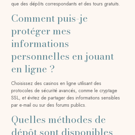
que des dépôts correspondants et des tours gratuits.
Comment puis-je
protéger mes
informations
personnelles en jouant
en ligne ?
Choisissez des casinos en ligne utilisant des
protocoles de sécurité avancés, comme le cryptage
SSL, et évitez de partager des informations sensibles
par e-mail ou sur des forums publics.
Quelles méthodes de
dépôt sont disponibles