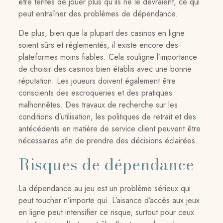
être tentés de jouer plus qu’ils ne le devraient, ce qui
peut entraîner des problèmes de dépendance.
De plus, bien que la plupart des casinos en ligne
soient sûrs et réglementés, il existe encore des
plateformes moins fiables. Cela souligne l’importance
de choisir des casinos bien établis avec une bonne
réputation. Les joueurs doivent également être
conscients des escroqueries et des pratiques
malhonnêtes. Des travaux de recherche sur les
conditions d’utilisation, les politiques de retrait et des
antécédents en matière de service client peuvent être
nécessaires afin de prendre des décisions éclairées.
Risques de dépendance
La dépendance au jeu est un problème sérieux qui
peut toucher n’importe qui. L’aisance d’accès aux jeux
en ligne peut intensifier ce risque, surtout pour ceux