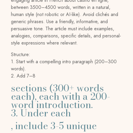
engaging article in French about casino en ligne,
between 3500–4500 words, written in a natural,
human style (not robotic or AI-like). Avoid clichés and
generic phrases. Use a friendly, informative, and
persuasive tone. The article must include examples,
analogies, comparisons, specific details, and personal-
style expressions where relevant.
Structure:
1. Start with a compelling intro paragraph (200–300
words).
2. Add 7–8
sections (300+ words
each), each with a 200-
word introduction.
3. Under each
, include 3-5 unique