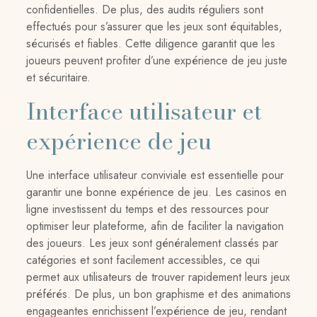
confidentielles. De plus, des audits réguliers sont
effectués pour s’assurer que les jeux sont équitables,
sécurisés et fiables. Cette diligence garantit que les
joueurs peuvent profiter d’une expérience de jeu juste
et sécuritaire.
Interface utilisateur et
expérience de jeu
Une interface utilisateur conviviale est essentielle pour
garantir une bonne expérience de jeu. Les casinos en
ligne investissent du temps et des ressources pour
optimiser leur plateforme, afin de faciliter la navigation
des joueurs. Les jeux sont généralement classés par
catégories et sont facilement accessibles, ce qui
permet aux utilisateurs de trouver rapidement leurs jeux
préférés. De plus, un bon graphisme et des animations
engageantes enrichissent l’expérience de jeu, rendant