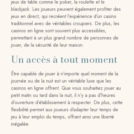
jeux de table comme le poker, la roulette et le
blackjack. Les joueurs peuvent également profiter des
jeux en direct, qui recréent l’expérience d’un casino
traditionnel avec de véritables croupiers. De plus, les
casinos en ligne sont souvent plus accessibles,
permettant à un plus grand nombre de personnes de
jouer, de la sécurité de leur maison.
Un accès à tout moment
Être capable de jouer à n’importe quel moment de la
journée ou de la nuit est un véritable luxe que les
casinos en ligne offrent. Que vous souhaitiez jouer au
petit matin ou tard dans la nuit, il n’y a pas d’heures
d’ouverture d’établissement à respecter. De plus, cette
flexibilité permet aux joueurs d’adapter leur temps de
jeu à leur emploi du temps, offrant ainsi une liberté
inégalée.