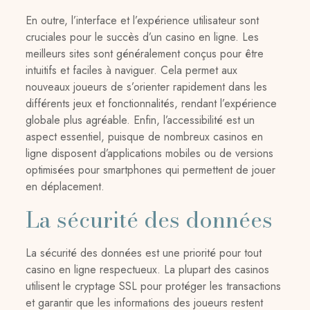
En outre, l’interface et l’expérience utilisateur sont
cruciales pour le succès d’un casino en ligne. Les
meilleurs sites sont généralement conçus pour être
intuitifs et faciles à naviguer. Cela permet aux
nouveaux joueurs de s’orienter rapidement dans les
différents jeux et fonctionnalités, rendant l’expérience
globale plus agréable. Enfin, l’accessibilité est un
aspect essentiel, puisque de nombreux casinos en
ligne disposent d’applications mobiles ou de versions
optimisées pour smartphones qui permettent de jouer
en déplacement.
La sécurité des données
La sécurité des données est une priorité pour tout
casino en ligne respectueux. La plupart des casinos
utilisent le cryptage SSL pour protéger les transactions
et garantir que les informations des joueurs restent