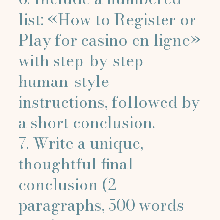
list: «How to Register or
Play for casino en ligne»
with step-by-step
human-style
instructions, followed by
a short conclusion.
7. Write a unique,
thoughtful final
conclusion (2
paragraphs, 500 words