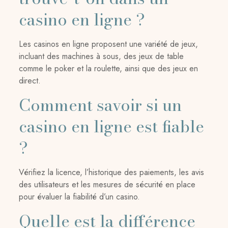
casino en ligne ?
Les casinos en ligne proposent une variété de jeux,
incluant des machines à sous, des jeux de table
comme le poker et la roulette, ainsi que des jeux en
direct.
Comment savoir si un
casino en ligne est fiable
?
Vérifiez la licence, l’historique des paiements, les avis
des utilisateurs et les mesures de sécurité en place
pour évaluer la fiabilité d’un casino.
Quelle est la différence