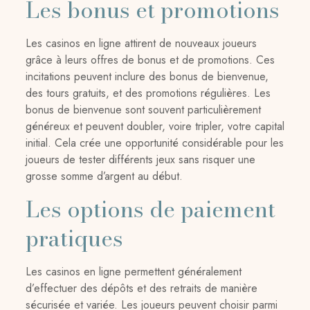
Les bonus et promotions
Les casinos en ligne attirent de nouveaux joueurs
grâce à leurs offres de bonus et de promotions. Ces
incitations peuvent inclure des bonus de bienvenue,
des tours gratuits, et des promotions régulières. Les
bonus de bienvenue sont souvent particulièrement
généreux et peuvent doubler, voire tripler, votre capital
initial. Cela crée une opportunité considérable pour les
joueurs de tester différents jeux sans risquer une
grosse somme d’argent au début.
Les options de paiement
pratiques
Les casinos en ligne permettent généralement
d’effectuer des dépôts et des retraits de manière
sécurisée et variée. Les joueurs peuvent choisir parmi