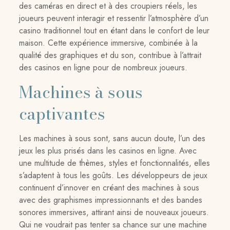
des caméras en direct et à des croupiers réels, les
joueurs peuvent interagir et ressentir l’atmosphère d’un
casino traditionnel tout en étant dans le confort de leur
maison. Cette expérience immersive, combinée à la
qualité des graphiques et du son, contribue à l’attrait
des casinos en ligne pour de nombreux joueurs.
Machines à sous
captivantes
Les machines à sous sont, sans aucun doute, l’un des
jeux les plus prisés dans les casinos en ligne. Avec
une multitude de thèmes, styles et fonctionnalités, elles
s’adaptent à tous les goûts. Les développeurs de jeux
continuent d’innover en créant des machines à sous
avec des graphismes impressionnants et des bandes
sonores immersives, attirant ainsi de nouveaux joueurs.
Qui ne voudrait pas tenter sa chance sur une machine