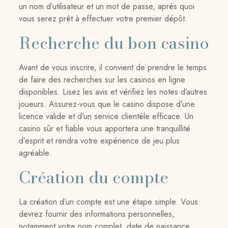
un nom d’utilisateur et un mot de passe, après quoi
vous serez prêt à effectuer votre premier dépôt.
Recherche du bon casino
Avant de vous inscrire, il convient de prendre le temps
de faire des recherches sur les casinos en ligne
disponibles. Lisez les avis et vérifiez les notes d’autres
joueurs. Assurez-vous que le casino dispose d’une
licence valide et d’un service clientèle efficace. Un
casino sûr et fiable vous apportera une tranquillité
d’esprit et rendra votre expérience de jeu plus
agréable.
Création du compte
La création d’un compte est une étape simple. Vous
devrez fournir des informations personnelles,
notamment votre nom complet, date de naissance,