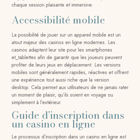
chaque session plaisante et immersive.
Accessibilité mobile
La possibilité de jouer sur un appareil mobile est un
atout majeur des casinos en ligne modernes. Les
casinos adaptent leur site pour les smartphones
et_tablettes afin de garantir que les joueurs peuvent
profiter de leurs jeux en déplacement. Les versions
mobiles sont généralement rapides, réactives et offrent
une expérience tout aussi riche que la version
desktop. Cela permet aux utilisateurs de ne jamais rater
un moment de plaisir, qu’ils soient en voyage ou
simplement à l’extérieur.
Guide d’inscription dans
un casino en ligne
Le processus d’inscription dans un casino en ligne est