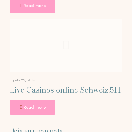
Read more
agosto 29, 2025
Live Casinos online Schweiz.511
Read more
Deja una respuesta