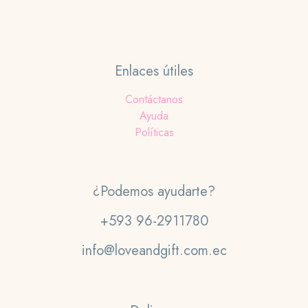
Enlaces útiles
Contáctanos
Ayuda
Políticas
¿Podemos ayudarte?
+593 96-2911780
info@loveandgift.com.ec