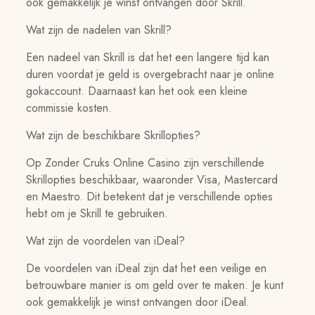
ook gemakkelijk je winst ontvangen door Skrill.
Wat zijn de nadelen van Skrill?
Een nadeel van Skrill is dat het een langere tijd kan
duren voordat je geld is overgebracht naar je online
gokaccount. Daarnaast kan het ook een kleine
commissie kosten.
Wat zijn de beschikbare Skrillopties?
Op Zonder Cruks Online Casino zijn verschillende
Skrillopties beschikbaar, waaronder Visa, Mastercard
en Maestro. Dit betekent dat je verschillende opties
hebt om je Skrill te gebruiken.
Wat zijn de voordelen van iDeal?
De voordelen van iDeal zijn dat het een veilige en
betrouwbare manier is om geld over te maken. Je kunt
ook gemakkelijk je winst ontvangen door iDeal.