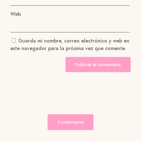
Web
Guarda mi nombre, correo electrónico y web en
este navegador para la próxima vez que comente.
Contáctanos