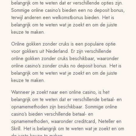
belangrijk om te weten dat er verschillende opties zijn.
Sommige online casino’s bieden een no deposit bonus,
terwijl anderen een welkomstbonus bieden. Het is
belangrijk om te weten wat je zoekt en om de juiste
keuze te maken.
Online gokken zonder cruks is een populaire optie
voor gokkers uit Nederland. Er zijn verschillende
online gokken zonder cruks beschikbaar, waaronder
online casino’s zonder cruks no deposit bonus. Het is
belangrijk om te weten wat je zoekt en om de juiste
keuze te maken.
Wanneer je zoekt naar een online casino, is het
belangrijk om te weten dat er verschillende betaal- en
opnamemethoden zijn beschikbaar. Sommige online
casino’s bieden verschillende betaal- en
opnamemethoden, waaronder creditcard, Neteller en
Skrill. Het is belangrijk om te weten wat je zoekt en om
de juiste keuze te maken.