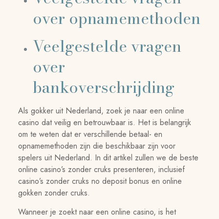
over opnamemethoden
Veelgestelde vragen
over
bankoverschrijding
Als gokker uit Nederland, zoek je naar een online
casino dat veilig en betrouwbaar is. Het is belangrijk
om te weten dat er verschillende betaal- en
opnamemethoden zijn die beschikbaar zijn voor
spelers uit Nederland. In dit artikel zullen we de beste
online casino’s zonder cruks presenteren, inclusief
casino’s zonder cruks no deposit bonus en online
gokken zonder cruks.
Wanneer je zoekt naar een online casino, is het