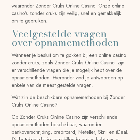
waaronder Zonder Cruks Online Casino. Onze online
casino’s zonder cruks zijn veilig, snel en gemakkelijk
om te gebruiken.
Veelgestelde vragen
over opnamemethoden
Wanneer je besluit om te gokken bij een online casino
zonder cruks, zoals Zonder Cruks Online Casino, zijn
er verschillende vragen die je mogelijk hebt over de
opnamemethoden. Hieronder vind je antwoorden op
enkele van de meest gestelde vragen.
Wat zijn de beschikbare opnamemethoden bij Zonder
Cruks Online Casino?
Op Zonder Cruks Online Casino zijn verschillende
opnamemethoden beschikbaar, waaronder
bankoverschrijding, creditcard, Neteller, Skrill en iDeal.
Dit betekent dat je verschillende opties hebt om je