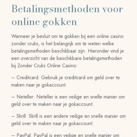
Betalingsmethoden voor
online gokken
Wanneer je besluit om te gokken bij een online casino
zonder cruks, is het belangrijk om te weten welke
betalingsmethoden beschikbaar zijn. Hieronder vind je
een overzicht van de beschikbare betalingsmethoden
bij Zonder Cruks Online Casino:
– Creditcard: Gebruik je creditcard om geld over te
maken naar je gokaccount.
– Neteller: Neteller is een veilige en snelle manier om
geld over te maken naar je gokaccount.
– Skrill: Skrill is een andere veilige en snelle manier om
geld over te maken naar je gokaccount.
– PayPal: PayPal is een veilige en snelle manier om