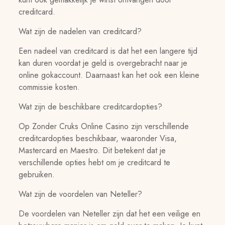
creditcard.
Wat zijn de nadelen van creditcard?
Een nadeel van creditcard is dat het een langere tijd
kan duren voordat je geld is overgebracht naar je
online gokaccount. Daarnaast kan het ook een kleine
commissie kosten.
Wat zijn de beschikbare creditcardopties?
Op Zonder Cruks Online Casino zijn verschillende
creditcardopties beschikbaar, waaronder Visa,
Mastercard en Maestro. Dit betekent dat je
verschillende opties hebt om je creditcard te
gebruiken.
Wat zijn de voordelen van Neteller?
De voordelen van Neteller zijn dat het een veilige en