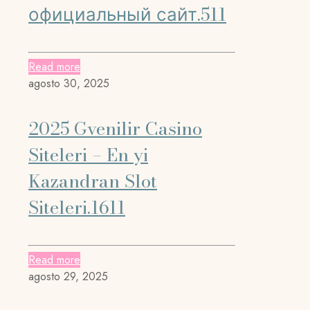
официальный сайт.511
Read more
agosto 30, 2025
2025 Gvenilir Casino
Siteleri – En yi
Kazandran Slot
Siteleri.1611
Read more
agosto 29, 2025