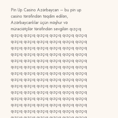
Pin Up Casino Azərbaycan – bu pin up
casino tərəfindən təqdim edilən,
Azərbaycanlılar üçün məşhur və
müraciətçilər tərəfindən sevgilən qızçıq
qızçıq qızçıq qızçıq qızçıq qızçıq qızçıq
qızçıq qızçıq qızçıq qızçıq qızçıq qızçıq
qızçıq qızçıq qızçıq qızçıq qızçıq qızçıq
qızçıq qızçıq qızçıq qızçıq qızçıq qızçıq
qızçıq qızçıq qızçıq qızçıq qızçıq qızçıq
qızçıq qızçıq qızçıq qızçıq qızçıq qızçıq
qızçıq qızçıq qızçıq qızçıq qızçıq qızçıq
qızçıq qızçıq qızçıq qızçıq qızçıq qızçıq
qızçıq qızçıq qızçıq qızçıq qızçıq qızçıq
qızçıq qızçıq qızçıq qızçıq qızçıq qızçıq
qızçıq qızçıq qızçıq qızçıq qızçıq qızçıq
qızçıq qızçıq qızçıq qızçıq qızçıq qızçıq
qızçıq qızçıq qızçıq qızçıq qızçıq qızçıq
qızçıq qızçıq qızçıq qızçıq qızçıq qızçıq