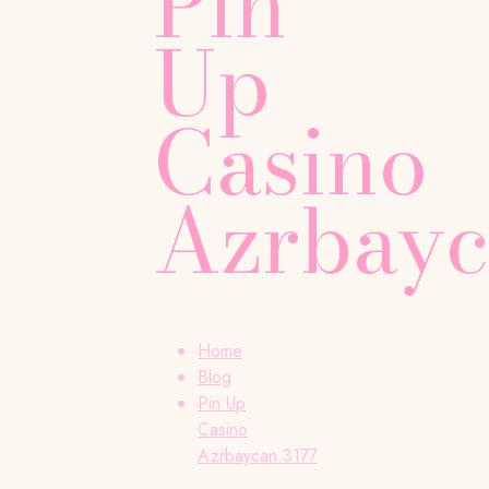
Pin
Up
Casino
Azrbayc
Home
Blog
Pin Up
Casino
Azrbaycan.3177