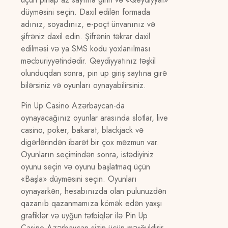
düyməsini seçin. Daxil edilən formada
adınız, soyadınız, e-poçt ünvanınız və
şifrəniz daxil edin. Şifrənin təkrar daxil
edilməsi və ya SMS kodu yoxlanılması
məcburiyyətindədir. Qeydiyyatınız təşkil
olunduqdan sonra, pin up giriş saytına girə
bilərsiniz və oyunları oynayabilirsiniz.
Pin Up Casino Azərbaycan-da
oynayacağınız oyunlar arasında slotlar, live
casino, poker, bakarat, blackjack və
digərlərindən ibarət bir çox məzmun var.
Oyunların seçimindən sonra, istədiyiniz
oyunu seçin və oyunu başlatmaq üçün
«Başla» düyməsini seçin. Oyunları
oynayarkən, hesabınızda olan pulunuzdən
qazanıb qazanmamıza kömək edən yaxşı
grafiklər və uyğun tətbiqlər ilə Pin Up
Casino Azərbaycan sizin üçün məşğuldirir.