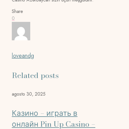
Share
0
loveandg
Related posts
agosto 30, 2025
Казино – играть в
онлайн Pin Up Casino –