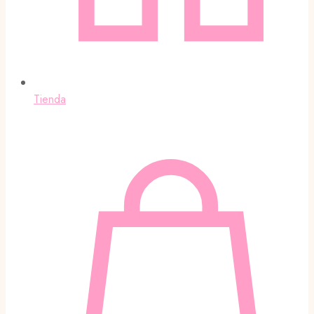
Tienda