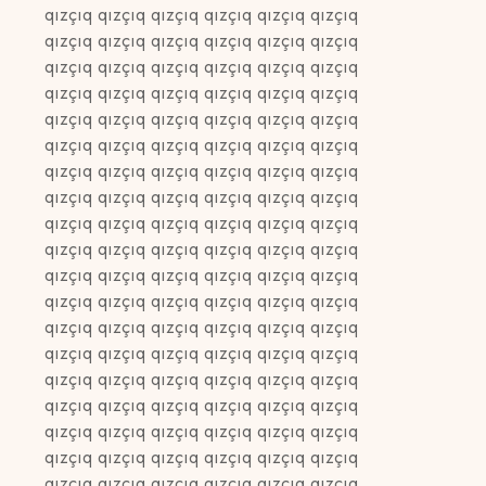
qızçıq qızçıq qızçıq qızçıq qızçıq qızçıq
qızçıq qızçıq qızçıq qızçıq qızçıq qızçıq
qızçıq qızçıq qızçıq qızçıq qızçıq qızçıq
qızçıq qızçıq qızçıq qızçıq qızçıq qızçıq
qızçıq qızçıq qızçıq qızçıq qızçıq qızçıq
qızçıq qızçıq qızçıq qızçıq qızçıq qızçıq
qızçıq qızçıq qızçıq qızçıq qızçıq qızçıq
qızçıq qızçıq qızçıq qızçıq qızçıq qızçıq
qızçıq qızçıq qızçıq qızçıq qızçıq qızçıq
qızçıq qızçıq qızçıq qızçıq qızçıq qızçıq
qızçıq qızçıq qızçıq qızçıq qızçıq qızçıq
qızçıq qızçıq qızçıq qızçıq qızçıq qızçıq
qızçıq qızçıq qızçıq qızçıq qızçıq qızçıq
qızçıq qızçıq qızçıq qızçıq qızçıq qızçıq
qızçıq qızçıq qızçıq qızçıq qızçıq qızçıq
qızçıq qızçıq qızçıq qızçıq qızçıq qızçıq
qızçıq qızçıq qızçıq qızçıq qızçıq qızçıq
qızçıq qızçıq qızçıq qızçıq qızçıq qızçıq
qızçıq qızçıq qızçıq qızçıq qızçıq qızçıq