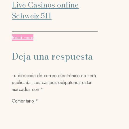
Live Casinos online
Schweiz.511
Read more
Deja una respuesta
Tu dirección de correo electrónico no será
publicada.
Los campos obligatorios están
marcados con
*
Comentario
*