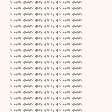
qızçıq qızçıq qızçıq qızçıq qızçıq qızçıq
qızçıq qızçıq qızçıq qızçıq qızçıq qızçıq
qızçıq qızçıq qızçıq qızçıq qızçıq qızçıq
qızçıq qızçıq qızçıq qızçıq qızçıq qızçıq
qızçıq qızçıq qızçıq qızçıq qızçıq qızçıq
qızçıq qızçıq qızçıq qızçıq qızçıq qızçıq
qızçıq qızçıq qızçıq qızçıq qızçıq qızçıq
qızçıq qızçıq qızçıq qızçıq qızçıq qızçıq
qızçıq qızçıq qızçıq qızçıq qızçıq qızçıq
qızçıq qızçıq qızçıq qızçıq qızçıq qızçıq
qızçıq qızçıq qızçıq qızçıq qızçıq qızçıq
qızçıq qızçıq qızçıq qızçıq qızçıq qızçıq
qızçıq qızçıq qızçıq qızçıq qızçıq qızçıq
qızçıq qızçıq qızçıq qızçıq qızçıq qızçıq
qızçıq qızçıq qızçıq qızçıq qızçıq qızçıq
qızçıq qızçıq qızçıq qızçıq qızçıq qızçıq
qızçıq qızçıq qızçıq qızçıq qızçıq qızçıq
qızçıq qızçıq qızçıq qızçıq qızçıq qızçıq
qızçıq qızçıq qızçıq qızçıq qızçıq qızçıq