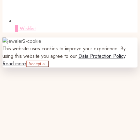
0
Wishlist
This website uses cookies to improve your experience. By
using this website you agree to our
Data Protection Policy
.
Read more
Accept all