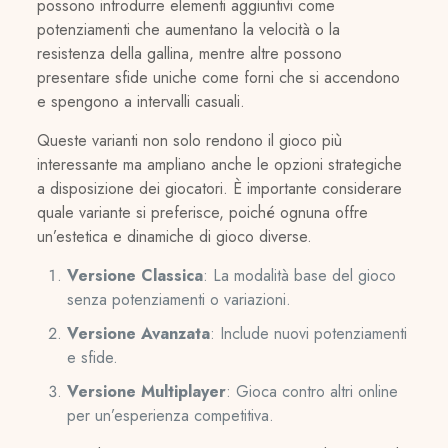
possono introdurre elementi aggiuntivi come
potenziamenti che aumentano la velocità o la
resistenza della gallina, mentre altre possono
presentare sfide uniche come forni che si accendono
e spengono a intervalli casuali.
Queste varianti non solo rendono il gioco più
interessante ma ampliano anche le opzioni strategiche
a disposizione dei giocatori. È importante considerare
quale variante si preferisce, poiché ognuna offre
un’estetica e dinamiche di gioco diverse.
Versione Classica
: La modalità base del gioco
senza potenziamenti o variazioni.
Versione Avanzata
: Include nuovi potenziamenti
e sfide.
Versione Multiplayer
: Gioca contro altri online
per un’esperienza competitiva.