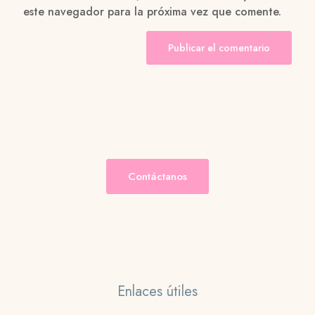
este navegador para la próxima vez que comente.
Contáctanos
Enlaces útiles