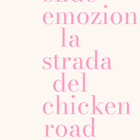
emoziona
la
strada
del
chicken
road