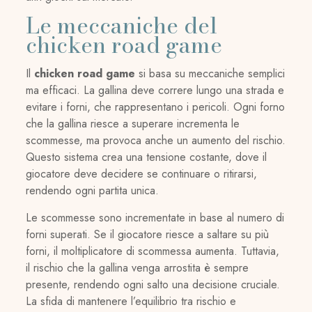
Le meccaniche del
chicken road game
Il
chicken road game
si basa su meccaniche semplici
ma efficaci. La gallina deve correre lungo una strada e
evitare i forni, che rappresentano i pericoli. Ogni forno
che la gallina riesce a superare incrementa le
scommesse, ma provoca anche un aumento del rischio.
Questo sistema crea una tensione costante, dove il
giocatore deve decidere se continuare o ritirarsi,
rendendo ogni partita unica.
Le scommesse sono incrementate in base al numero di
forni superati. Se il giocatore riesce a saltare su più
forni, il moltiplicatore di scommessa aumenta. Tuttavia,
il rischio che la gallina venga arrostita è sempre
presente, rendendo ogni salto una decisione cruciale.
La sfida di mantenere l’equilibrio tra rischio e