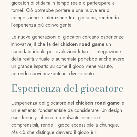
giocatori di sfidarsi in tempo reale o partecipare a
tornei. Ciò potrebbe portare a una nuova era di
competizione e interazione tra i giocatori, rendendo
l’esperienza più coinvolgente.
Le nuove generazioni di giocatori cercano esperienze
innovative, il che fa del
chicken road game
un
candidato ideale per evoluzioni future. L’integrazione
della realtà virtuale e aumentata potrebbe anche avere
un grande impatto su come il gioco viene vissuto,
aprendo nuovi orizzonti nel divertimento.
Esperienza del giocatore
L’esperienza del giocatore nel
chicken road game
è
un elemento fondamentale da considerare. Un design
user-friendly, abbinato a pulsanti semplici e
comprensibili, rende il gioco accessibile a chiunque.
Ma ciò che distingue davvero il gioco è il