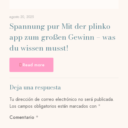
agosto 20, 2025
Spannung pur Mit der plinko
app zum großen Gewinn – was
du wissen musst!
Read more
Deja una respuesta
Tu dirección de correo electrónico no será publicada.
Los campos obligatorios están marcados con
*
Comentario
*