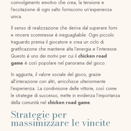
coinvolgimento emotivo che crea; la tensione e
l’eccitazione di ogni salto forniscono un’esperienza
unica.
Il senso di realizzazione che deriva dal superare forni
e vincere scommesse è ineguagliabile. Ogni piccolo
traguardo premia il giocatore e crea un ciclo di
gratificazione che mantiene alta l’energia e l’interesse.
Questo è uno dei motivi per cui il
chicken road
game
è così popolare nel panorama del gioco.
In aggiunta, il valore sociale del gioco, grazie
all’interazione con altri, arricchisce ulteriormente
l’esperienza. La condivisione delle vittorie, così come
le strategie di successo, mette in evidenza l’importanza
della comunità nel
chicken road game
.
Strategie per
massimizzare le vincite