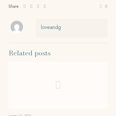
Share
0
loveandg
Related posts
agosto 22, 2025