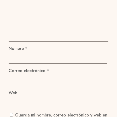
Nombre
*
Correo electrónico
*
Web
Guarda mi nombre, correo electrónico y web en