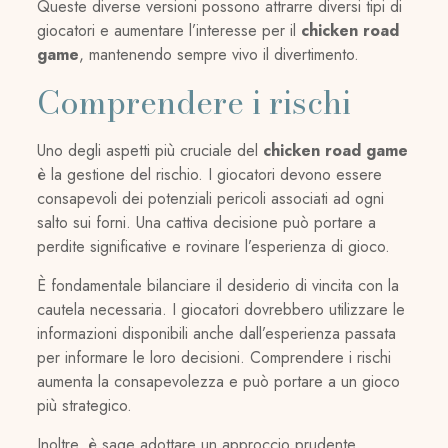
Queste diverse versioni possono attrarre diversi tipi di
giocatori e aumentare l’interesse per il
chicken road
game
, mantenendo sempre vivo il divertimento.
Comprendere i rischi
Uno degli aspetti più cruciale del
chicken road game
è la gestione del rischio. I giocatori devono essere
consapevoli dei potenziali pericoli associati ad ogni
salto sui forni. Una cattiva decisione può portare a
perdite significative e rovinare l’esperienza di gioco.
È fondamentale bilanciare il desiderio di vincita con la
cautela necessaria. I giocatori dovrebbero utilizzare le
informazioni disponibili anche dall’esperienza passata
per informare le loro decisioni. Comprendere i rischi
aumenta la consapevolezza e può portare a un gioco
più strategico.
Inoltre, è sage adottare un approccio prudente