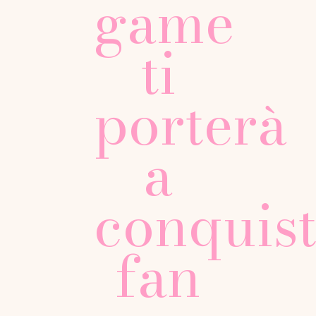
game
ti
porterà
a
conquis
fan