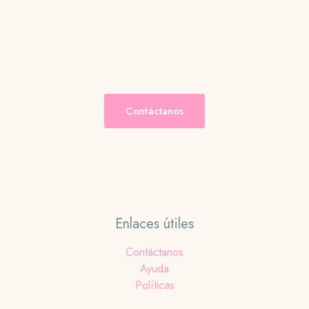
Contáctanos
Enlaces útiles
Contáctanos
Ayuda
Políticas