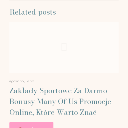
Related posts
agosto 29, 2025
Zakłady Sportowe Za Darmo
Bonusy Many Of Us Promocje
Online, Które Warto Znać