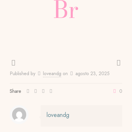
Br
Published by
loveandg
on
agosto 23, 2025
Share
0
loveandg