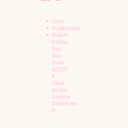
Home
Uncategorized
Mostbet
ᐉ Bônus
Para
Boas-
vindas
R$5555
ᐉ
Oficial
Mostbet
Gambling
Establishment
Br