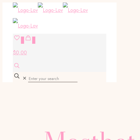
0
0
$0,00
✕