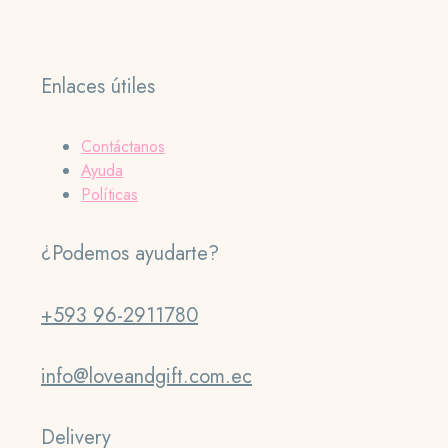
Enlaces útiles
Contáctanos
Ayuda
Políticas
¿Podemos ayudarte?
+593 96-2911780
info@loveandgift.com.ec
Delivery