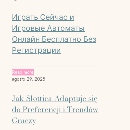
Играть Сейчас и
Игровые Автоматы
Онлайн Бесплатно Без
Регистрации
Read more
agosto 29, 2025
Jak Slottica Adaptuje się
do Preferencji i Trendów
Graczy