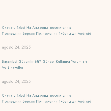
Скачать 1xbet На Андроид посетителям ️
Последняя Версия Приложения 1хбет ддя Android
agosto 24, 2025
Başarıbet Güvenilir Mi? Güncel Kullanıcı Yorumları
Ve Şikayetler
agosto 24, 2025
Скачать 1xbet На Андроид посетителям ️
Последняя Версия Приложения 1хбет ддя Android