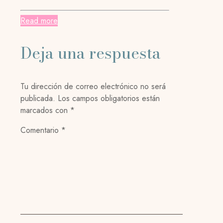
Read more
Deja una respuesta
Tu dirección de correo electrónico no será
publicada.
Los campos obligatorios están
marcados con
*
Comentario
*