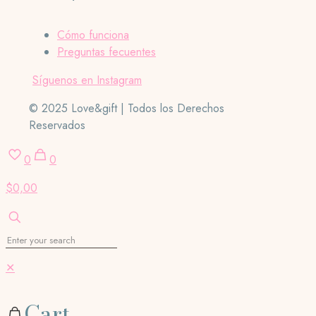
Cómo funciona
Preguntas fecuentes
Síguenos en Instagram
© 2025 Love&gift | Todos los Derechos
Reservados
0
0
$0,00
✕
Cart