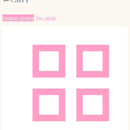
Finalizar compra
Ver carrito