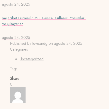
agosto 24, 2025
Başarıbet Güvenilir Mi? Güncel Kullanıcı Yorumları
Ve Şikayetler
agosto 24, 2025
Published by
loveandg
on
agosto 24, 2025
Categories
Uncategorized
Tags
Share
0