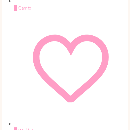
0
Carrito