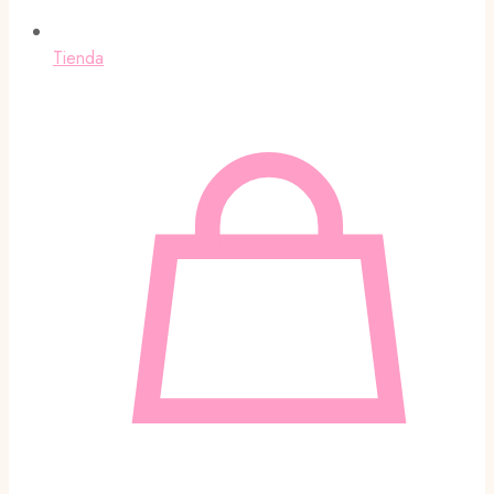
Tienda