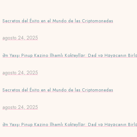
Secretos del Éxito en el Mundo de las Criptomonedas
agosto 24, 2025
Ən Yaxşı Pinup Kazino İlhamlı Kokteyllər: Dad və Həyəcanın Birl
agosto 24, 2025
Secretos del Éxito en el Mundo de las Criptomonedas
agosto 24, 2025
Ən Yaxşı Pinup Kazino İlhamlı Kokteyllər: Dad və Həyəcanın Birl