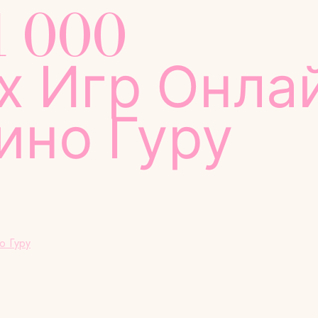
1 000
х Игр Онла
ино Гуру
о Гуру