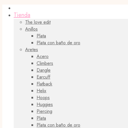
Tienda
The love edit
Anillos
Plata
Plata con baño de oro
Aretes
Acero
Climbers
Dangle
Earcuff
Flatback
Helix
Hoops
Huggies
Piercing
Plata
Plata con baño de oro