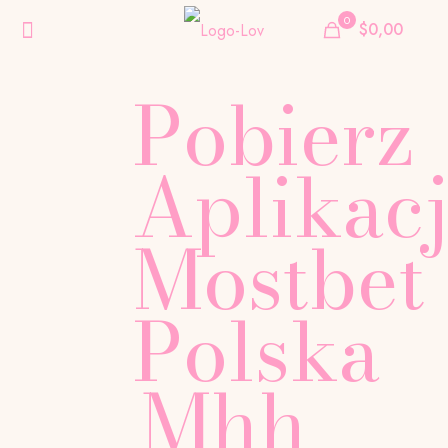
0
$0,00
Pobierz
Aplikac
Mostbet
Polska
Mhh