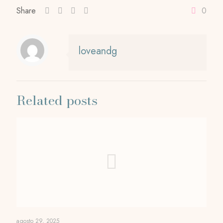
Share
0
loveandg
Related posts
agosto 29, 2025