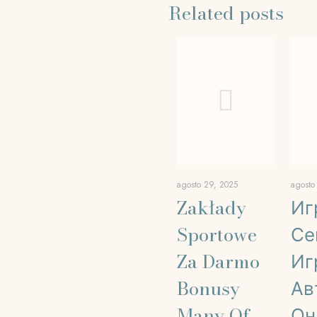
Related posts
agosto 29, 2025
agosto
Zakłady
Иг
Sportowe
Се
Za Darmo
Иг
Bonusy
Ав
Many Of
Он