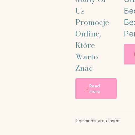
Us
Бе
Promocje
Бе
Online,
Ре
Które
Warto
Znać
Read
more
Comments are closed.