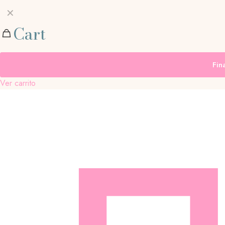
✕
Cart
Fin
Ver carrito