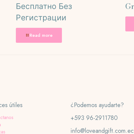
Бесплатно Без
Gr
Регистрации
Read more
ces útiles
¿Podemos ayudarte?
+593 96-2911780
ctanos
a
info@loveandgift.com.ec
cas