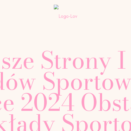
sze Strony I
dów Sporto
ce 2024 Obst
kłady Sport