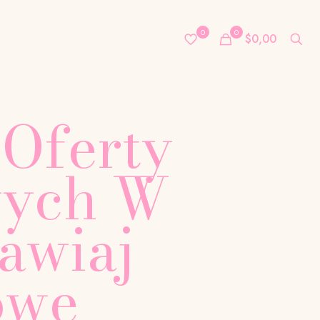
0
0
$0,00
 Oferty
wych W
awiaj
owe