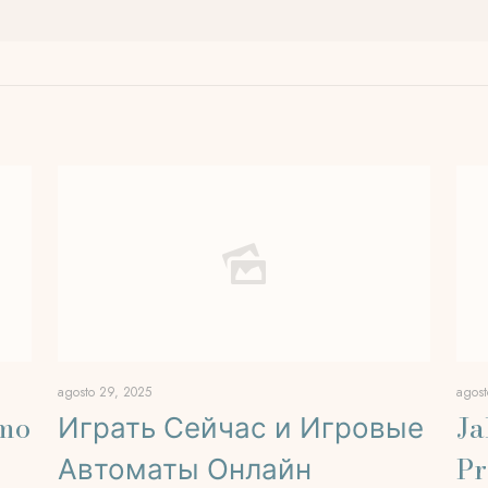
agosto 29, 2025
agost
rmo
Играть Сейчас и Игровые
Ja
Автоматы Онлайн
Pr