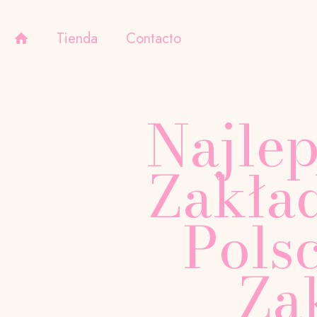
Tienda
Contacto
Najlep
Zakła
Pols
Za