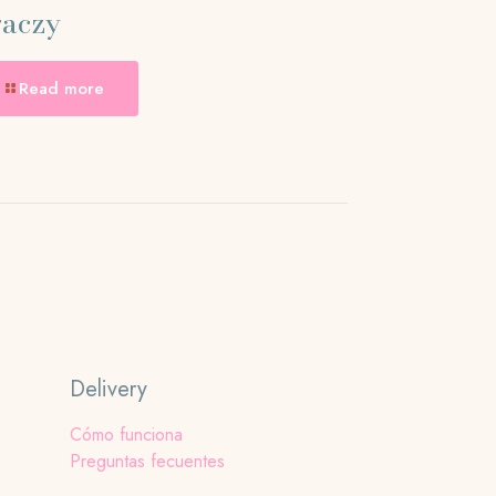
aczy
Read more
Delivery
Cómo funciona
Preguntas fecuentes