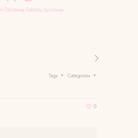
4 Obstawiaj Zakłady Sportowe
Tags
Categories
0