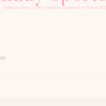
Najlepsze Strony I Oferty Zakładów Sportowych W Polsce 202
025