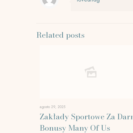
Related posts
agosto 29, 2025
Zakłady Sportowe Za Da
Bonusy Many Of Us