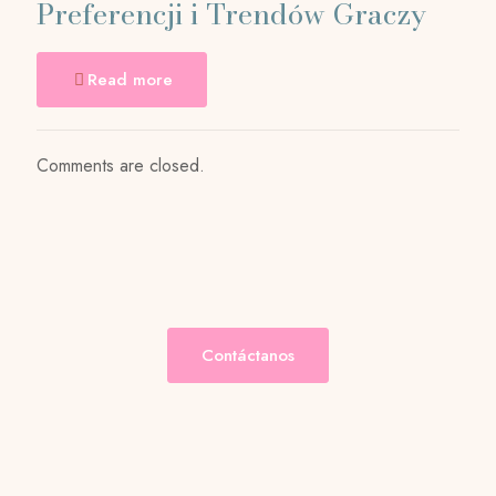
Preferencji i Trendów Graczy
Read more
Comments are closed.
Contáctanos