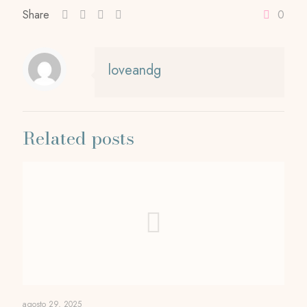
Share
0
loveandg
Related posts
agosto 29, 2025