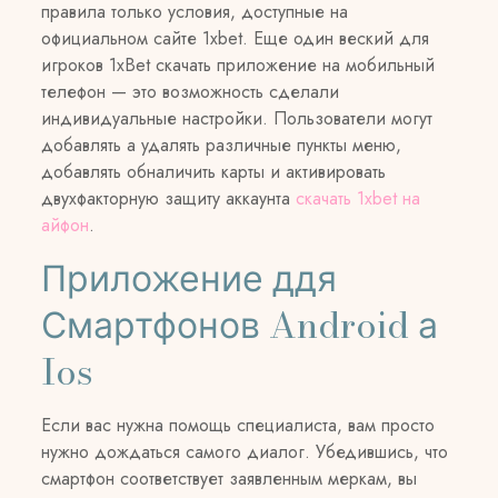
правила только условия, доступные на
официальном сайте 1xbet. Еще один веский для
игроков 1хBet скачать приложение на мобильный
телефон — это возможность сделали
индивидуальные настройки. Пользователи могут
добавлять а удалять различные пункты меню,
добавлять обналичить карты и активировать
двухфакторную защиту аккаунта
скачать 1xbet на
айфон
.
Приложение ддя
Смартфонов Android а
Ios
Если вас нужна помощь специалиста, вам просто
нужно дождаться самого диалог. Убедившись, что
смартфон соответствует заявленным меркам, вы