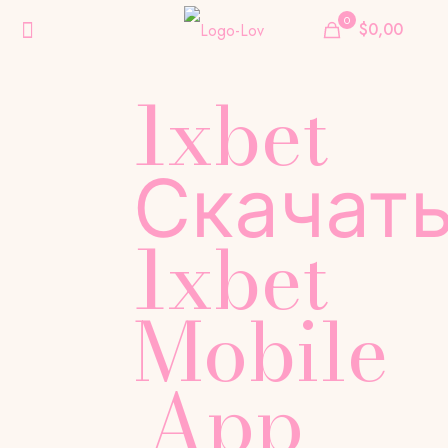
0
$0,00
1xbet
Скачат
1xbet
Mobile
App