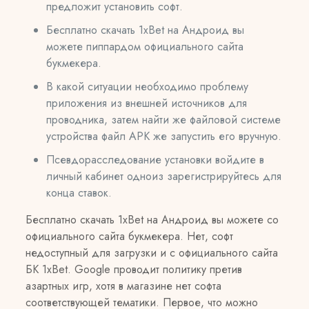
предложит установить софт.
Бесплатно скачать 1xBet на Андроид вы
можете пиппардом официального сайта
букмекера.
В какой ситуации необходимо проблему
приложения из внешней источников для
проводника, затем найти же файловой системе
устройства файл APK же запустить его вручную.
Псевдорасследование установки войдите в
личный кабинет одноиз зарегистрируйтесь для
конца ставок.
Бесплатно скачать 1xBet на Андроид вы можете со
официального сайта букмекера. Нет, софт
недоступный для загрузки и с официального сайта
БК 1xBet. Google проводит политику претив
азартных игр, хотя в магазине нет софта
соответствующей тематики. Первое, что можно