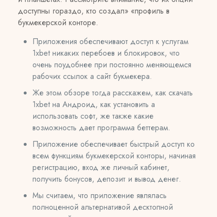
доступны гораздо, кто создал» «профиль в
букмекерской конторе.
Приложения обеспечивают доступ к услугам
1xbet никаких перебоев и блокировок, что
очень поудобнее при постоянно меняющемся
рабочих ссылок а сайт букмекера.
Же этом обзоре тогда расскажем, как скачать
1xbet на Андроид, как установить а
использовать софт, же также какие
возможность дает программа беттерам.
Приложение обеспечивает быстрый доступ ко
всем функциям букмекерской конторы, начиная
регистрацию, вход же личный кабинет,
получить бонусов, депозит и вывод денег.
Мы считаем, что приложение являлась
полноценной альтернативой десктопной