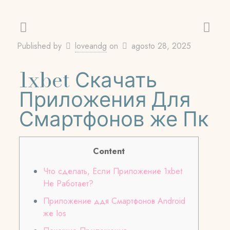
Published by
loveandg
on
agosto 28, 2025
1xbet Скачать
Приложения Для
Смартфонов же Пк
Content
Что сделать, Если Приложение 1xbet
Не Работает?
Приложение ддя Смартфонов Android
же Ios