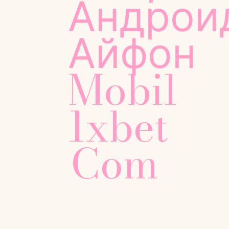
Андрои
Айфон
Mobil
1xbet
Com