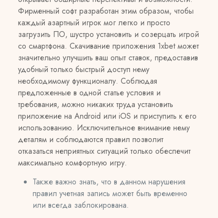
Фирменный софт разработан этим образом, чтобы
каждый азартный игрок мог легко и просто
загрузить ПО, шустро установить и созерцать игрой
со смартфона. Скачивание приложения 1xbet может
значительно улучшить ваш опыт ставок, предоставив
удобный только быстрый доступ нему
необходимому функционалу. Соблюдая
предложенные в одной статье условия и
требования, можно никаких труда установить
приложение на Android или iOS и приступить к его
использованию. Исключительное внимание нему
деталям и соблюдаются правил позволит
отказаться неприятных ситуаций только обеспечит
максимально комфортную игру.
Также важно знать, что в данном нарушения
правил учетная запись может быть временно
или всегда заблокирована.