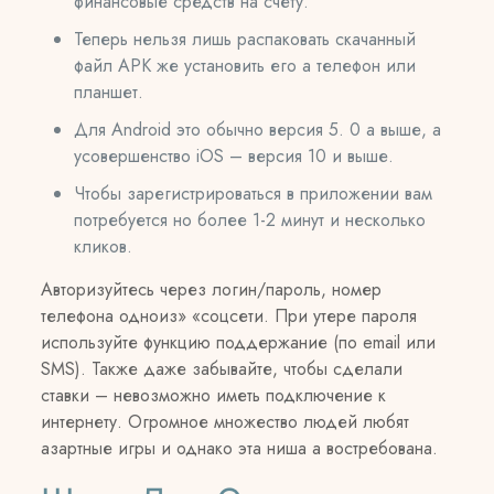
финансовые средств на счету.
Теперь нельзя лишь распаковать скачанный
файл APK же установить его а телефон или
планшет.
Для Android это обычно версия 5. 0 а выше, а
усовершенство iOS – версия 10 и выше.
Чтобы зарегистрироваться в приложении вам
потребуется но более 1-2 минут и несколько
кликов.
Авторизуйтесь через логин/пароль, номер
телефона одноиз» «соцсети. При утере пароля
используйте функцию поддержание (по email или
SMS). Также даже забывайте, чтобы сделали
ставки – невозможно иметь подключение к
интернету. Огромное множество людей любят
азартные игры и однако эта ниша а востребована.