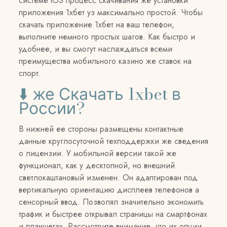
системе iOS процесс скачивания же установки
приложения 1хбет уз максимально простой. Чтобы
скачать приложение 1xбет на ваш телефон,
выполните немного простых шагов. Как быстро и
удобнее, и вы смогут наслаждаться всеми
преимущества мобильного казино же ставок на
спорт.
⬇️ же Скачать 1xbet в
России?
В нижней ее стороны размещены контактные
данные круглосуточной техподдержки же сведения
о лицензии. У мобильной версии такой же
функционал, как у десктопной, но внешний
светлокаштановый изменен. Он адаптирован под
вертикальную ориентацию дисплеев телефонов а
сенсорный ввод. Позволял значительно экономить
трафик и быстрее открывал страницы на смартфонах
и планшетах. Рассмотрите внимание, что их опции