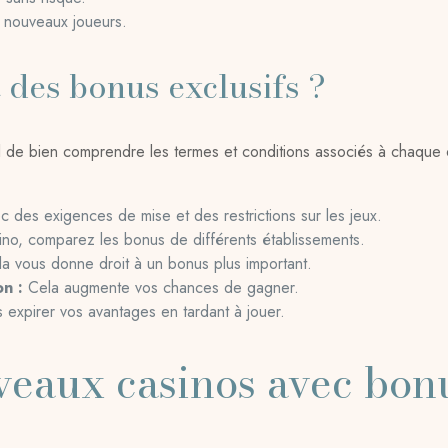
 nouveaux joueurs.
des bonus exclusifs ?
el de bien comprendre les termes et conditions associés à chaque 
des exigences de mise et des restrictions sur les jeux.
ino, comparez les bonus de différents établissements.
 vous donne droit à un bonus plus important.
n :
Cela augmente vos chances de gagner.
 expirer vos avantages en tardant à jouer.
veaux casinos avec bon