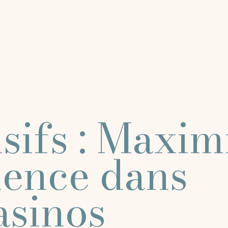
sifs : Maxim
ience dans
asinos