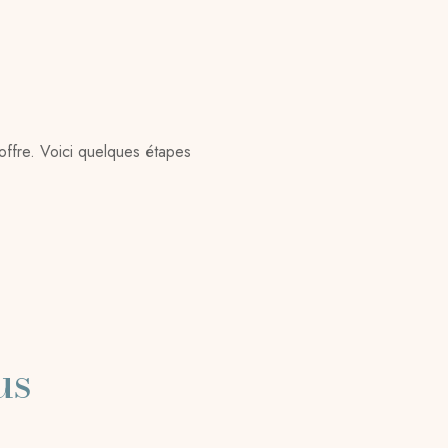
offre. Voici quelques étapes
us