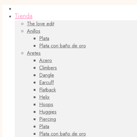
Tienda
The love edit
Anillos
Plata
Plata con baño de oro
Aretes
Acero
Climbers
Dangle
Earcuff
Flatback
Helix
Hoops
Huggies
Piercing
Plata
Plata con baño de oro