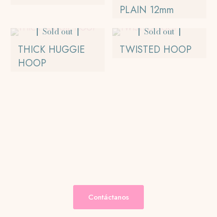
elegir
múltiples
PLAIN 12mm
en
variantes.
la
Las
Sold out
Sold out
página
opciones
THICK HUGGIE
TWISTED HOOP
de
se
producto
HOOP
pueden
elegir
en
la
página
de
producto
Contáctanos