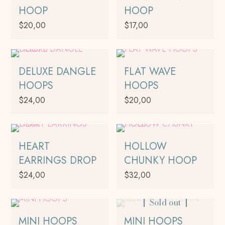
HOOP
HOOP
$
20,00
$
17,00
Este
producto
tiene
DELUXE DANGLE
FLAT WAVE
múltiples
HOOPS
HOOPS
variantes.
$
24,00
$
20,00
Las
opciones
Este
se
producto
pueden
tiene
HEART
HOLLOW
elegir
múltiples
EARRINGS DROP
CHUNKY HOOP
en
variantes.
$
24,00
$
32,00
la
Las
página
opciones
Este
de
Sold out
se
producto
producto
pueden
tiene
MINI HOOPS
MINI HOOPS