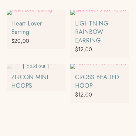
Heart Lover
LIGHTNING
Earring
RAINBOW
EARRING
$
20,00
$
12,00
Sold out
ZIRCON MINI
CROSS BEADED
HOOPS
HOOP
$
12,00
Este
producto
tiene
múltiples
variantes.