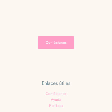
Las
opciones
se
pueden
elegir
en
la
Contáctanos
página
de
producto
Enlaces útiles
Contáctanos
Ayuda
Políticas