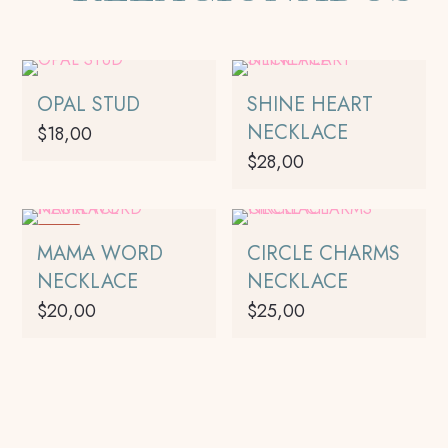
OPAL STUD
SHINE HEART
NECKLACE
$
18,00
$
28,00
Este
producto
-17%
tiene
MAMA WORD
CIRCLE CHARMS
múltiples
NECKLACE
NECKLACE
variantes.
$
20,00
$
25,00
Las
opciones
Este
se
producto
pueden
tiene
elegir
múltiples
en
variantes.