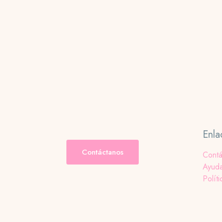
Enla
Contáctanos
Contá
Ayud
Políti