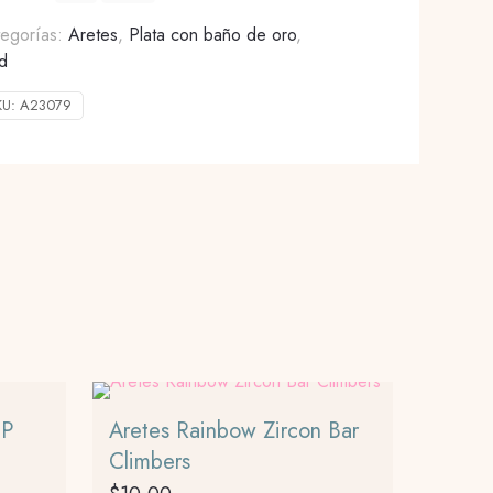
tegorías:
Aretes
,
Plata con baño de oro
,
d
KU:
A23079
P
Aretes Rainbow Zircon Bar
Climbers