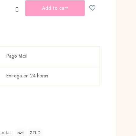
Add to cart
ad
Pago fácil
Entrega en 24 horas
quetas:
oval
STUD