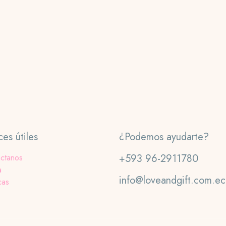
Este
producto
tiene
múltiples
variantes.
Las
opciones
se
pueden
elegir
en
ces útiles
¿Podemos ayudarte?
la
página
+593 96-2911780
ctanos
de
a
producto
info@loveandgift.com.ec
cas