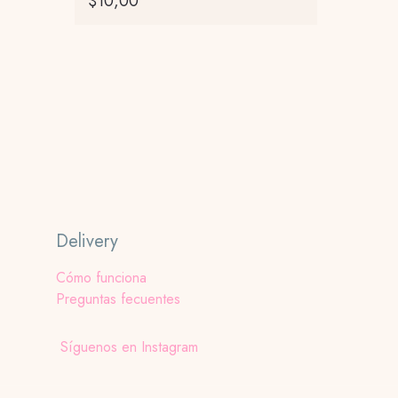
$
10,00
Este
producto
tiene
múltiples
variantes.
Las
opciones
se
pueden
elegir
Delivery
en
la
Cómo funciona
página
Preguntas fecuentes
de
producto
Síguenos en Instagram