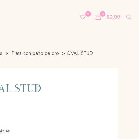
0
0
$0,00
s
>
Plata con baño de oro
>
OVAL STUD
AL STUD
nibles