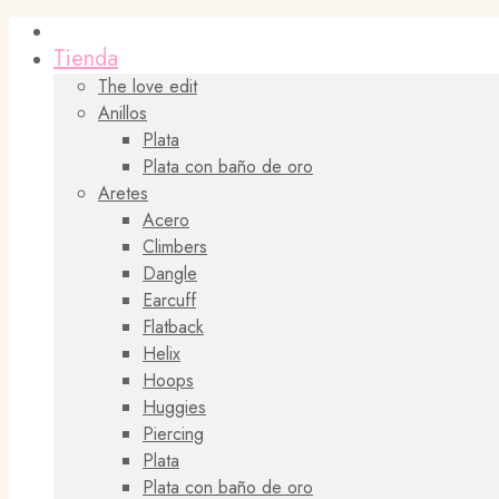
Tienda
The love edit
Anillos
Plata
Plata con baño de oro
Aretes
Acero
Climbers
Dangle
Earcuff
Flatback
Helix
Hoops
Huggies
Piercing
Plata
Plata con baño de oro