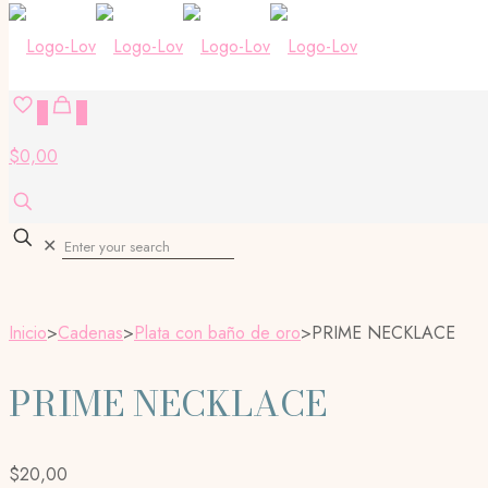
0
0
$0,00
✕
Inicio
>
Cadenas
>
Plata con baño de oro
>
PRIME NECKLACE
PRIME NECKLACE
$
20,00