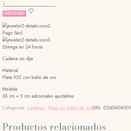
PRIME
NECKLACE
Add to cart
cantidad
Pago fácil
Entrega en 24 horas
Cadena sin dije
Material:
Plata 925 con baño de oro
Medida:
38 cm + 5 cm adicionales ajustables
Categorías:
Cadenas
,
Plata con baño de oro
SKU:
D240606001
Productos relacionados