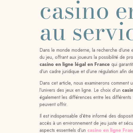
casino e
au servic
Dans le monde moderne, la recherche d’une e
du jeu, offrant aux joueurs la possibilité de p
casino en ligne légal en France
qui garanti
d’un cadre juridique et d’une régulation afin d
Dans cet article, nous examinerons comment un
l’univers des jeux en ligne. Le choix d’un
casi
également les différences entre les différents
peuvent offrir.
Il est indispensable d’être informé des disposi
accès à un environnement de jeu juste et sécuris
aspects essentiels d’un
casino en ligne Fran