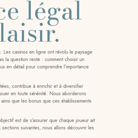
ce légal
aisir.
e. Les casinos en ligne ont révolu le paysage
ais la question reste : comment choisir un
plus en détail pour comprendre l’importance
s, contribue à enrichir et à diversifier
jouer en toute sérénité. Nous aborderons
, ainsi que les bonus que ces établissements
objectif est de s’assurer que chaque joueur ait
s sections suivantes, nous allons découvrir les