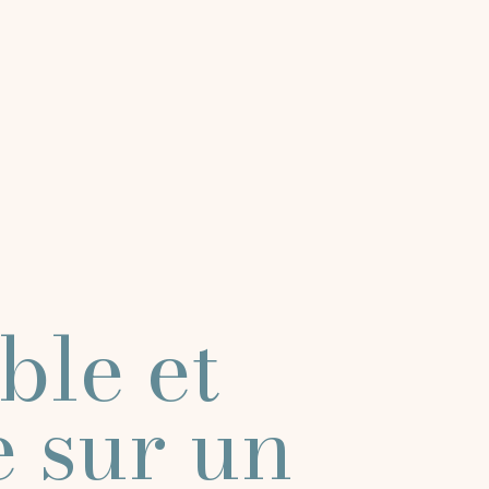
ble et
e sur un