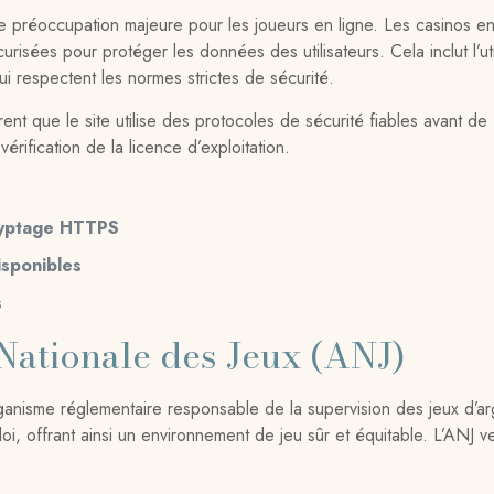
une préoccupation majeure pour les joueurs en ligne. Les casinos e
sées pour protéger les données des utilisateurs. Cela inclut l’util
i respectent les normes strictes de sécurité.
rent que le site utilise des protocoles de sécurité fiables avant de
érification de la licence d’exploitation.
cryptage HTTPS
isponibles
s
 Nationale des Jeux (ANJ)
rganisme réglementaire responsable de la supervision des jeux d’ar
loi, offrant ainsi un environnement de jeu sûr et équitable. L’ANJ v