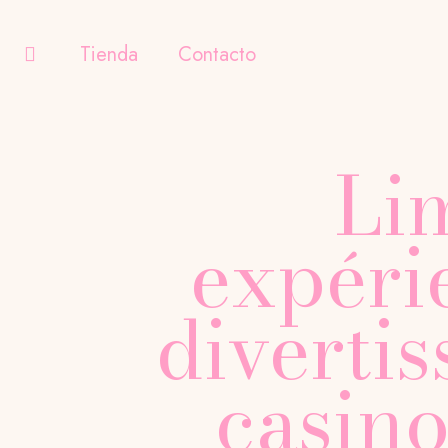
Tienda
Contacto
Li
expérie
divertis
casino