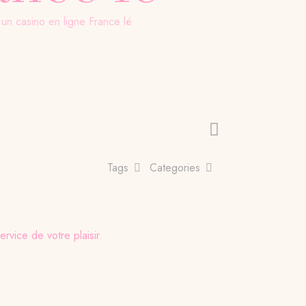
 un casino en ligne France lé
Tags
Categories
rvice de votre plaisir.