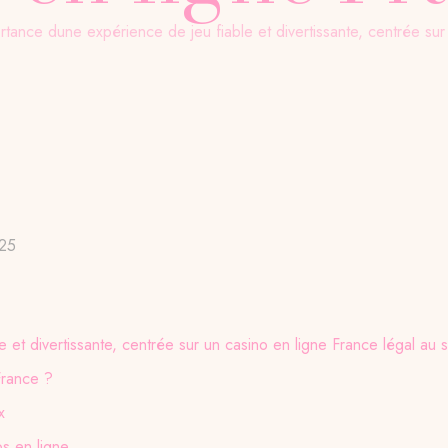
rtance dune expérience de jeu fiable et divertissante, centrée sur
025
et divertissante, centrée sur un casino en ligne France légal au se
France ?
x
s en ligne