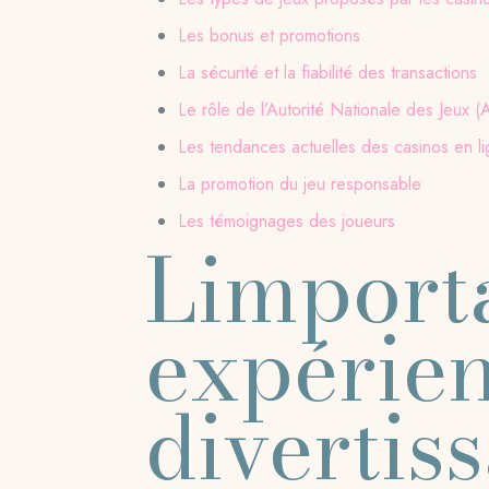
Les bonus et promotions
La sécurité et la fiabilité des transactions
Le rôle de l’Autorité Nationale des Jeux (
Les tendances actuelles des casinos en l
La promotion du jeu responsable
Les témoignages des joueurs
Limport
expérien
divertis