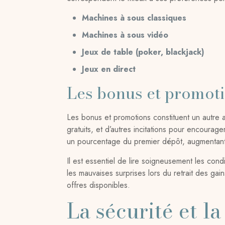
Machines à sous classiques
Machines à sous vidéo
Jeux de table (poker, blackjack)
Jeux en direct
Les bonus et promot
Les bonus et promotions constituent un autre 
gratuits, et d’autres incitations pour encourag
un pourcentage du premier dépôt, augmentant a
Il est essentiel de lire soigneusement les cond
les mauvaises surprises lors du retrait des gain
offres disponibles.
La sécurité et la