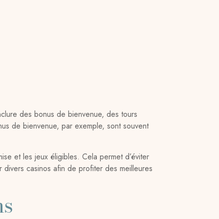
inclure des bonus de bienvenue, des tours
 bonus de bienvenue, par exemple, sont souvent
se et les jeux éligibles. Cela permet d’éviter
r divers casinos afin de profiter des meilleures
ns