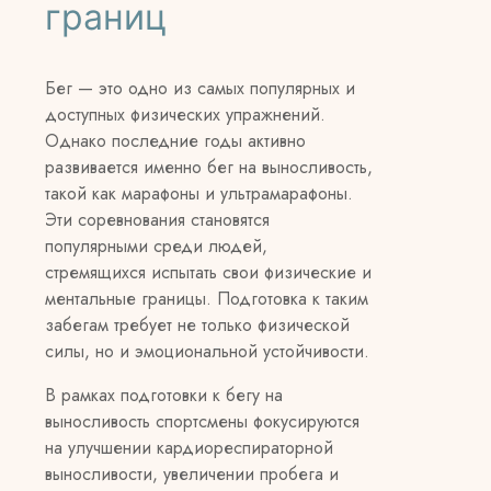
границ
Бег — это одно из самых популярных и
доступных физических упражнений.
Однако последние годы активно
развивается именно бег на выносливость,
такой как марафоны и ультрамарафоны.
Эти соревнования становятся
популярными среди людей,
стремящихся испытать свои физические и
ментальные границы. Подготовка к таким
забегам требует не только физической
силы, но и эмоциональной устойчивости.
В рамках подготовки к бегу на
выносливость спортсмены фокусируются
на улучшении кардиореспираторной
выносливости, увеличении пробега и