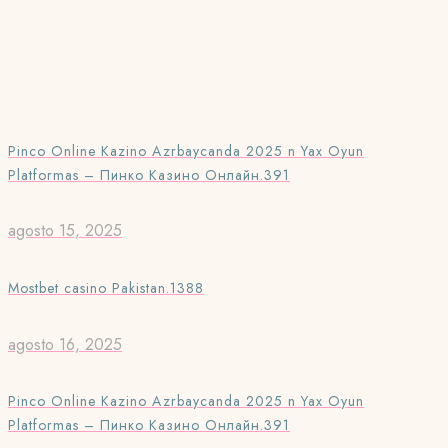
Pinco Online Kazino Azrbaycanda 2025 n Yax Oyun
Platformas – Пинко Казино Онлайн.391
agosto 15, 2025
Mostbet casino Pakistan.1388
agosto 16, 2025
Pinco Online Kazino Azrbaycanda 2025 n Yax Oyun
Platformas – Пинко Казино Онлайн.391