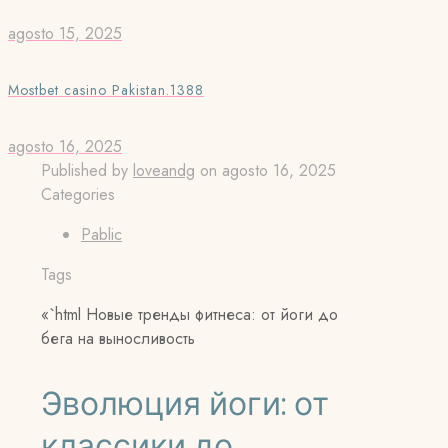
agosto 15, 2025
Mostbet casino Pakistan.1388
agosto 16, 2025
Published by
loveandg
on
agosto 16, 2025
Categories
Pablic
Tags
«`html Новые тренды фитнеса: от йоги до
бега на выносливость
Эволюция йоги: от
классики до