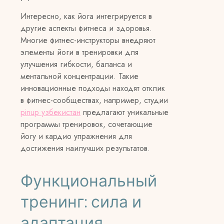
Интересно, как йога интегрируется в
другие аспекты фитнеса и здоровья.
Многие фитнес-инструкторы внедряют
элементы йоги в тренировки для
улучшения гибкости, баланса и
ментальной концентрации. Такие
инновационные подходы находят отклик
в фитнес-сообществах, например, студии
pinup узбекистан
предлагают уникальные
программы тренировок, сочетающие
йогу и кардио упражнения для
достижения наилучших результатов.
Функциональный
тренинг: сила и
адаптация