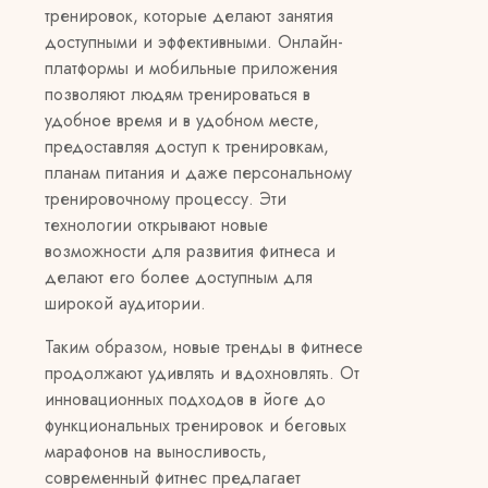
тренировок, которые делают занятия
доступными и эффективными. Онлайн-
платформы и мобильные приложения
позволяют людям тренироваться в
удобное время и в удобном месте,
предоставляя доступ к тренировкам,
планам питания и даже персональному
тренировочному процессу. Эти
технологии открывают новые
возможности для развития фитнеса и
делают его более доступным для
широкой аудитории.
Таким образом, новые тренды в фитнесе
продолжают удивлять и вдохновлять. От
инновационных подходов в йоге до
функциональных тренировок и беговых
марафонов на выносливость,
современный фитнес предлагает