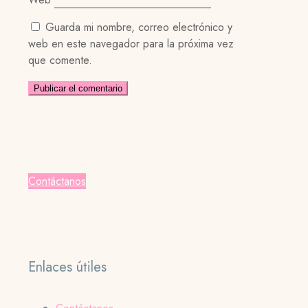
Guarda mi nombre, correo electrónico y
web en este navegador para la próxima vez
que comente.
Contáctanos
Enlaces útiles