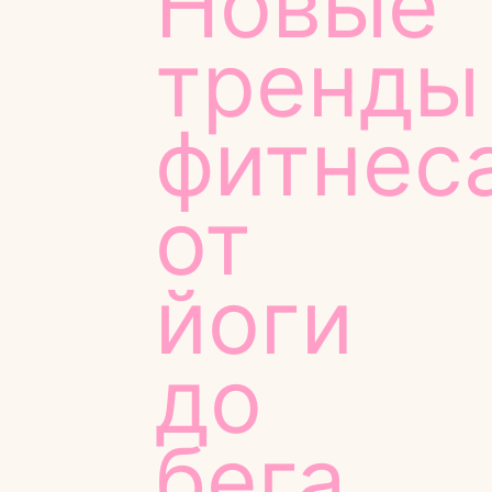
Новые
тренды
фитнеса
от
йоги
до
бега