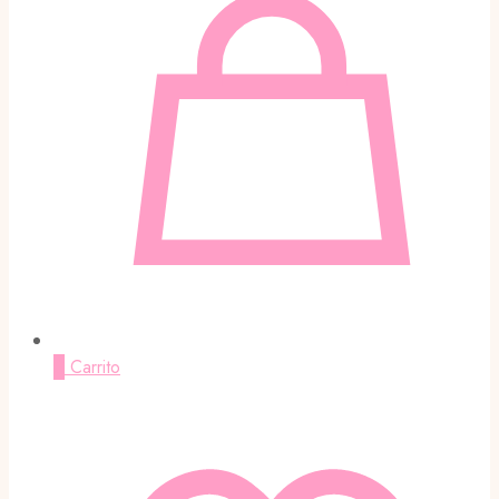
0
Carrito