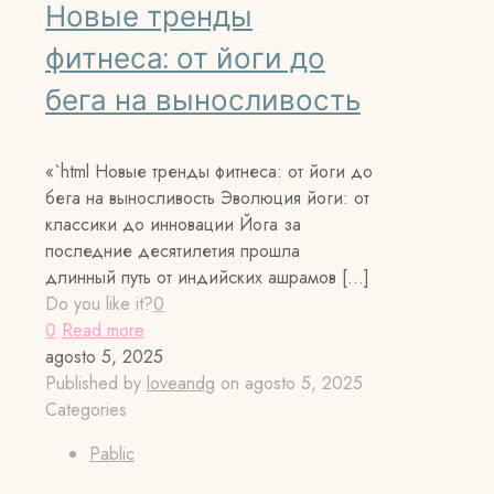
Новые тренды
фитнеса: от йоги до
бега на выносливость
«`html Новые тренды фитнеса: от йоги до
бега на выносливость Эволюция йоги: от
классики до инновации Йога за
последние десятилетия прошла
длинный путь от индийских ашрамов
[…]
Do you like it?
0
0
Read more
agosto 5, 2025
Published by
loveandg
on
agosto 5, 2025
Categories
Pablic