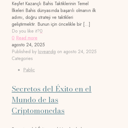
Keşfet Kazançlı Bahis Taktiklerinin Temel
İlkeleri Bahis dünyasında başarılı olmanın ilk
adımı, doğru strateji ve taktikleri
geliştirmektir. Bunun için öncelikle bir
[…]
Do you like it?
0
0
Read more
agosto 24, 2025
Published by
loveandg
on
agosto 24, 2025
Categories
Pablic
Secretos del Éxito en el
Mundo de las
Criptomonedas