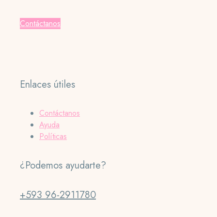
Contáctanos
Enlaces útiles
Contáctanos
Ayuda
Políticas
¿Podemos ayudarte?
+593 96-2911780