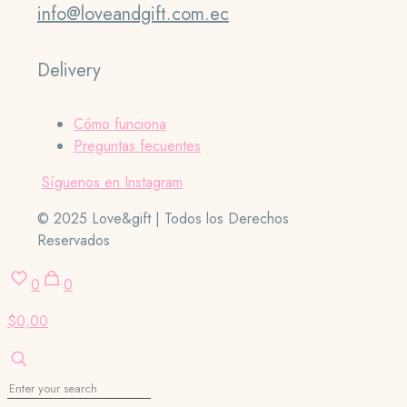
info@loveandgift.com.ec
Delivery
Cómo funciona
Preguntas fecuentes
Síguenos en Instagram
© 2025 Love&gift | Todos los Derechos
Reservados
0
0
$0,00