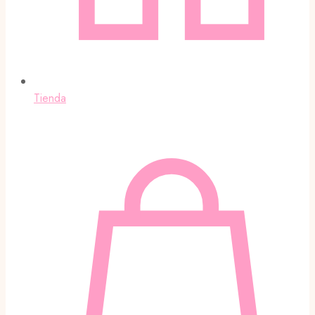
Tienda