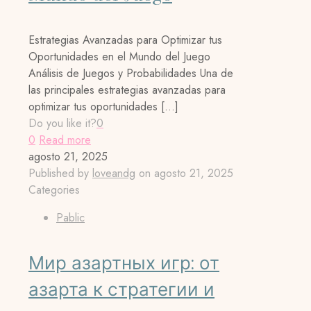
Estrategias Avanzadas para Optimizar tus
Oportunidades en el Mundo del Juego
Análisis de Juegos y Probabilidades Una de
las principales estrategias avanzadas para
optimizar tus oportunidades
[…]
Do you like it?
0
0
Read more
agosto 21, 2025
Published by
loveandg
on
agosto 21, 2025
Categories
Pablic
Мир азартных игр: от
азарта к стратегии и