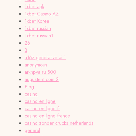
1xbet apk
1xbet Casino AZ
1xbet Korea
1xbet russian
1xbet russian1
26
3
a16z generative ai 1
anonymous
arkhpva.ru 500
augustent.com 2
Blog
casino
casino en ligne
casino en ligne fr
casino en ligne france
casino zonder crucks netherlands
general