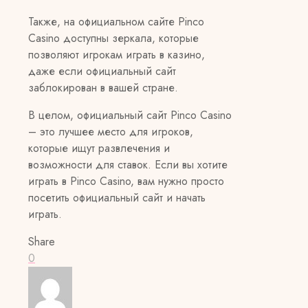
Также, на официальном сайте Pinco
Casino доступны зеркала, которые
позволяют игрокам играть в казино,
даже если официальный сайт
заблокирован в вашей стране.
В целом, официальный сайт Pinco Casino
– это лучшее место для игроков,
которые ищут развлечения и
возможности для ставок. Если вы хотите
играть в Pinco Casino, вам нужно просто
посетить официальный сайт и начать
играть.
Share
0