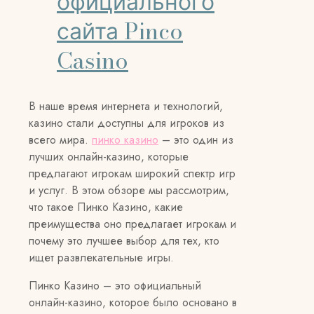
официального
сайта Pinco
Casino
В наше время интернета и технологий,
казино стали доступны для игроков из
всего мира.
пинко казино
– это один из
лучших онлайн-казино, которые
предлагают игрокам широкий спектр игр
и услуг. В этом обзоре мы рассмотрим,
что такое Пинко Казино, какие
преимущества оно предлагает игрокам и
почему это лучшее выбор для тех, кто
ищет развлекательные игры.
Пинко Казино – это официальный
онлайн-казино, которое было основано в