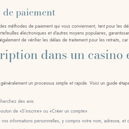
s de paiement
es méthodes de paiement qui vous conviennent, tant pour les dépô
rtefeuilles électroniques et d’autres moyens populaires, garantiss
galement de vérifier les délais de traitement pour les retraits, car 
ription dans un casino 
st généralement un processus simple et rapide. Voici un guide éta
cherchez des avis.
e bouton de «S’inscrire» ou «Créer un compte».
c vos informations personnelles, y compris votre nom, adresse, et 