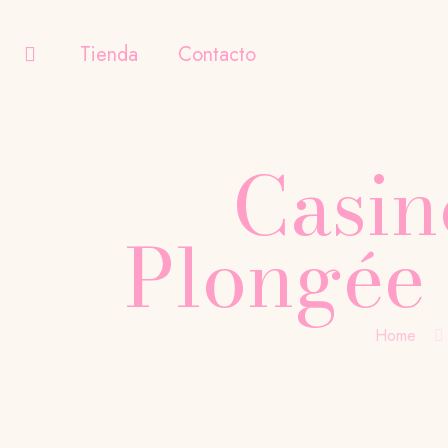
Tienda
Contacto
Casin
Plongée 
Home