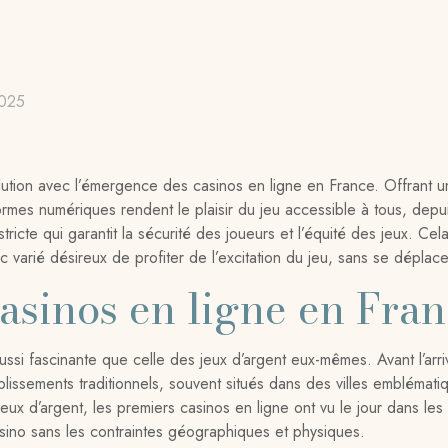
2025
tion avec l’émergence des casinos en ligne en France. Offrant un
rmes numériques rendent le plaisir du jeu accessible à tous, depuis
 stricte qui garantit la sécurité des joueurs et l’équité des jeux. C
ic varié désireux de profiter de l’excitation du jeu, sans se déplace
asinos en ligne en Fra
aussi fascinante que celle des jeux d’argent eux-mêmes. Avant l’ar
blissements traditionnels, souvent situés dans des villes embléma
s jeux d’argent, les premiers casinos en ligne ont vu le jour dans 
sino sans les contraintes géographiques et physiques.