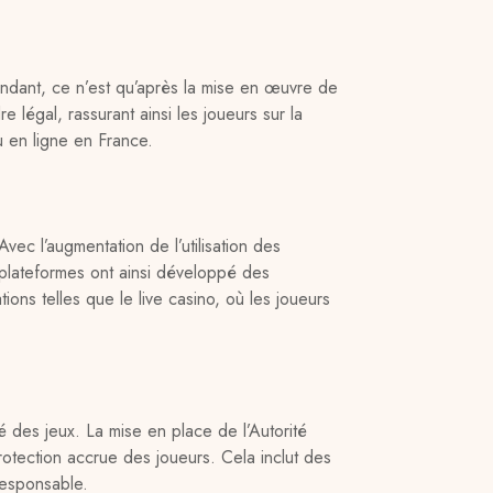
endant, ce n’est qu’après la mise en œuvre de
e légal, rassurant ainsi les joueurs sur la
eu en ligne en France.
ec l’augmentation de l’utilisation des
 plateformes ont ainsi développé des
tions telles que le live casino, où les joueurs
ité des jeux. La mise en place de l’Autorité
rotection accrue des joueurs. Cela inclut des
responsable.