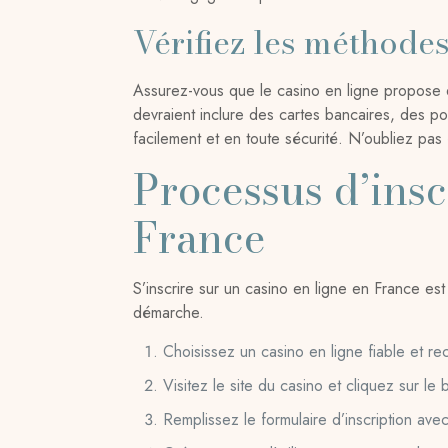
Vérifiez les méthode
Assurez-vous que le casino en ligne propose d
devraient inclure des cartes bancaires, des po
facilement et en toute sécurité. N’oubliez pas é
Processus d’insc
France
S’inscrire sur un casino en ligne en France e
démarche.
Choisissez un casino en ligne fiable et re
Visitez le site du casino et cliquez sur l
Remplissez le formulaire d’inscription ave