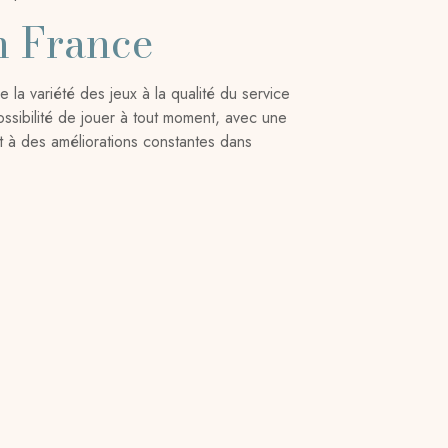
n France
 la variété des jeux à la qualité du service
ossibilité de jouer à tout moment, avec une
t à des améliorations constantes dans