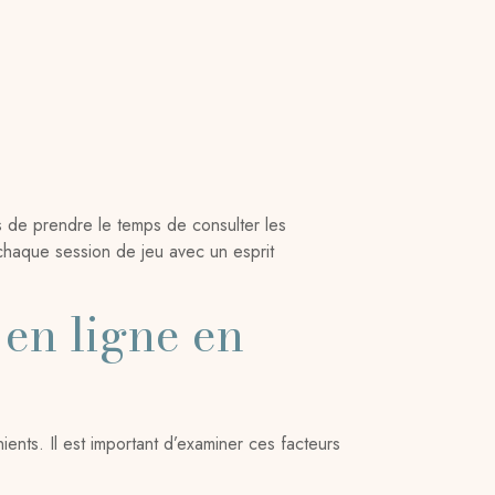
s de prendre le temps de consulter les
chaque session de jeu avec un esprit
 en ligne en
ents. Il est important d’examiner ces facteurs