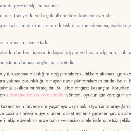
arında gerekli bilgileri sunarlar.
larak Türkiye’de ve birçok ülkede lider konumda yer alır.
 spor bahislerinde kurallarının detaylı olarak incelenmesi, üyeleri
deneme bonusu sunmaktadır.
erden bu form içerisinde kişisel bilgiler ve hesap bilgileri olmak üze
n istenen bonusu söylemeniz yeterlidir.
büyük kazanma olasılığını değiştirebilecek, dikkate alınması gerek
a yatırma zorunluluğu olmayan nadir platformlardan biridir. Belirli 
altmak akıllıca bir stratejidir. Bu, elde ettiğiniz kazançları korurke
etkili
deneme bonus veren siteler
yöntem, oyunun izin verdiği minim
a kazanmanın heyecanını yaşamaya başlamak istiyorsanız arayışların
 casino sitelerine üye olurken dikkat etmeniz gereken şey bu sitele
i takip ederek sizlerde bahis ve casino sitelerinde ücretsiz şekilde