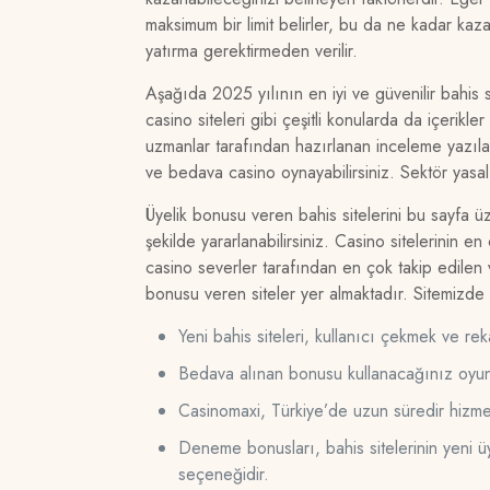
maksimum bir limit belirler, bu da ne kadar k
yatırma gerektirmeden verilir.
Aşağıda 2025 yılının en iyi ve güvenilir bahis 
casino siteleri gibi çeşitli konularda da içerikl
uzmanlar tarafından hazırlanan inceleme yazıları
ve bedava casino oynayabilirsiniz. Sektör yasal
Üyelik bonusu veren bahis sitelerini bu sayfa 
şekilde yararlanabilirsiniz. Casino sitelerinin e
casino severler tarafından en çok takip edile
bonusu veren siteler yer almaktadır. Sitemizde
Yeni bahis siteleri, kullanıcı çekmek ve r
Bedava alınan bonusu kullanacağınız oyun
Casinomaxi, Türkiye’de uzun süredir hizmet
Deneme bonusları, bahis sitelerinin yeni ü
seçeneğidir.