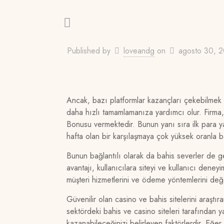
Published by
loveandg
on
agosto 30, 
Ancak, bazı platformlar kazançları çekebilmek iç
daha hızlı tamamlamanıza yardımcı olur. Firma
Bonusu vermektedir. Bunun yanı sıra ilk para 
hafta olan bir karşılaşmaya çok yüksek oranla 
Bunun bağlantılı olarak da bahis severler de ge
avantajı, kullanıcılara siteyi ve kullanıcı deney
müşteri hizmetlerini ve ödeme yöntemlerini değer
Güvenilir olan casino ve bahis sitelerini araştı
sektördeki bahis ve casino siteleri tarafından
kazanabileceğinizi belirleyen faktörlerdir. Eğer