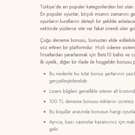
Türkiye’de en popüler kategorilerden biri olan
En popüler oyunlar, birçok insanın zamanını ge
oyunların kurallarını detaylı bir şekilde anlatac
sektörde yüzlerce site var fakat önemli olan güv
Çoğu deneme bonusu, bonustan elde edilebilec
söz ettiren bir platformdur. Hızlı ödeme sistem
fırsatlardan yararlanmak için Bets10 bahis ve c
ilk üyelik, diğer bir ifade ile hoşgeldin bonus
Bu nedenle bu tutar bonus şartlarının yazıl
gerçekleştirilmelidir.
Lisans bilgileri genellikle sitenin alt kısmın
100 TL deneme bonusu miktarını ücretsiz 
Bu koşullar arasında bonusun hangi oyunlarda
Ayrıca, bazı casinolar kazancınız için ma
gelir.