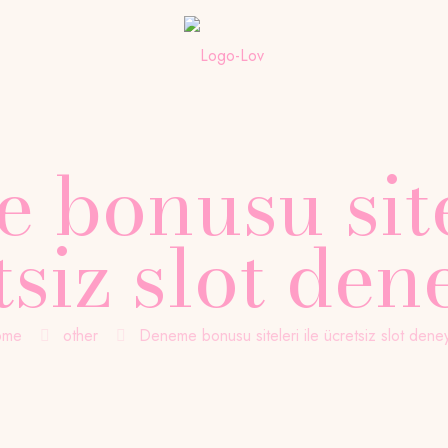
bonusu site
tsiz slot den
ome
other
Deneme bonusu siteleri ile ücretsiz slot deney