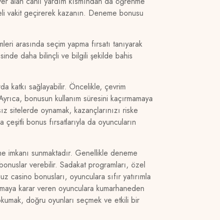
 yer alan canlı yardım kısmından da öğrenme
eli vakit geçirerek kazanın. Deneme bonusu
mleri arasında seçim yapma fırsatı tanıyarak
de daha bilinçli ve bilgili şekilde bahis
rda katkı sağlayabilir. Öncelikle, çevrim
. Ayrıca, bonusun kullanım süresini kaçırmamaya
ssız sitelerde oynamak, kazançlarınızı riske
a çeşitli bonus fırsatlarıyla da oyuncuların
ürme imkanı sunmaktadır. Genellikle deneme
bonuslar verebilir. Sadakat programları, özel
uz casino bonusları, oyunculara sıfır yatırımla
dolmaya karar veren oyunculara kumarhaneden
okumak, doğru oyunları seçmek ve etkili bir