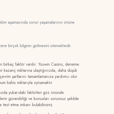
n çekim aşamasında sorun yaşamalarının önüne
re birçok bilginin girilmesini istemektedir.
en birkaç faktör vardır. Youwin Casino, deneme
bir kazanç miktarına ulaştığınızda, daha düşük
n çevrim şartlarını tamamlamanıza yardımcı olur.
um bahis miktarıyla oynamaktır.
ızda yukarıdaki faktörleri göz önünde
rin güvenilirliği ve bonusları sorunsuz şekilde
 test etme imkanı bulabilirsiniz.