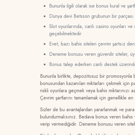
Bununla ilgili olarak ise bonus kural ve şartl
Dünya devi Betsson grubunun bir parçası o
Slot oyunlarında, canlı casino oyunları ve
geçebilmektedir.
Evet, bazı bahis siteleri çevrim şartsız 
Deneme bonusu veren güvenilir siteler, üyel
Bonus talep ederken canlı destek üzerinde
Bununla birlikte, depozitosuz bir promosyonla 
bonusundan kazanılan miktarları çekmek için par
riskli oyunlara geçmek veya bahis miktarınızı az
Çevrim şartlarını tamamlamak için genellikle en 
Sizler de bu avantajlardan yararlanmak ve par
bulundurmalısınız. Bedava bonus veren bahis ve
verip vermediğidir. Deneme bonusu veren siteler