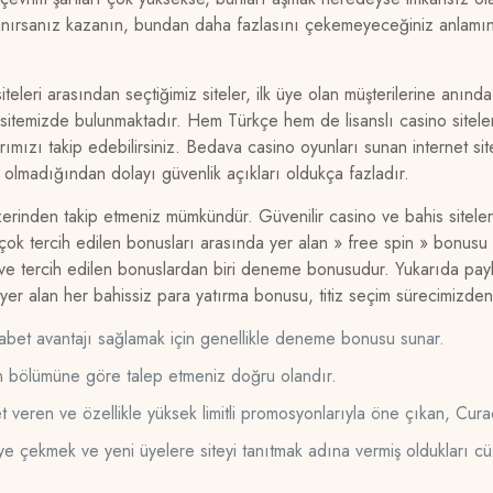
azanırsanız kazanın, bundan daha fazlasını çekemeyeceğiniz anlamı
siteleri arasından seçtiğimiz siteler, ilk üye olan müşterilerine a
er sitemizde bulunmaktadır. Hem Türkçe hem de lisanslı casino siteleri 
mızı takip edebilirsiniz. Bedava casino oyunları sunan internet site
 olmadığından dolayı güvenlik açıkları oldukça fazladır.
üzerinden takip etmeniz mümkündür. Güvenilir casino ve bahis sitel
n çok tercih edilen bonusları arasında yer alan » free spin » bonusu 
n ve tercih edilen bonuslardan biri deneme bonusudur. Yukarıda pa
 yer alan her bahissiz para yatırma bonusu, titiz seçim sürecimizde
ekabet avantajı sağlamak için genellikle deneme bonusu sunar.
 bölümüne göre talep etmeniz doğru olandır.
 veren ve özellikle yüksek limitli promosyonlarıyla öne çıkan, Curaç
ye çekmek ve yeni üyelere siteyi tanıtmak adına vermiş oldukları cü