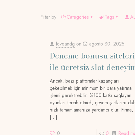
Filter by
Categories
Tags
Au
loveandg
on
agosto 30, 2025
Deneme bonusu siteleri
ile ücretsiz slot deneyi
Ancak, bazı platformlar kazançları
çekebilmek için minimum bir para yatırma
işlemi gerektirebilir. %100 katkı sağlayan
oyunları tercih etmek, çevrim şartlarını da
hızlı tamamlamanıza yardımcı olur. Firma,
[…]
0
0
Read m