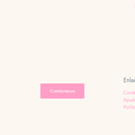
Enla
Contáctanos
Contá
Ayud
Políti