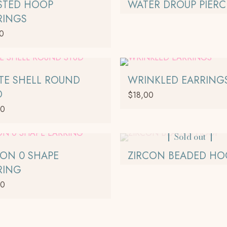
STED HOOP
WATER DROUP PIERC
RINGS
00
TE SHELL ROUND
WRINKLED EARRING
D
$
18,00
00
Este
producto
Sold out
tiene
múltiples
CON 0 SHAPE
ZIRCON BEADED HO
variantes.
RING
Las
00
opciones
se
pueden
elegir