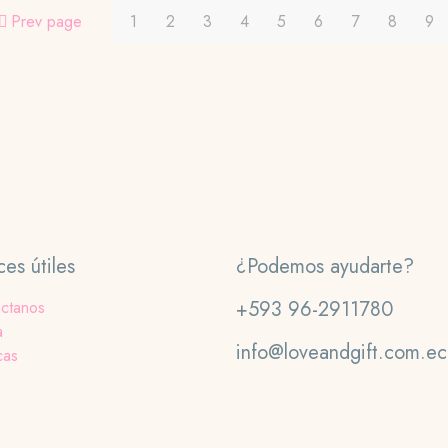
en
Prev page
1
2
3
4
5
6
7
8
9
la
página
de
producto
ces útiles
¿Podemos ayudarte?
+593 96-2911780
ctanos
a
info@loveandgift.com.ec
cas