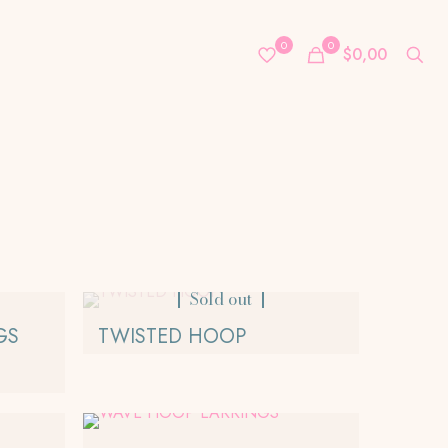
0
0
$0,00
Sold out
GS
TWISTED HOOP