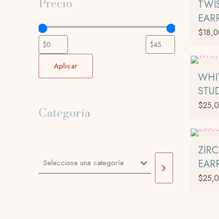
Precio
TWI
EAR
$
18,
Aplicar
WHI
STU
$
25,
Categoría
ZIR
Selecciona
EAR
una
categoría
$
25,