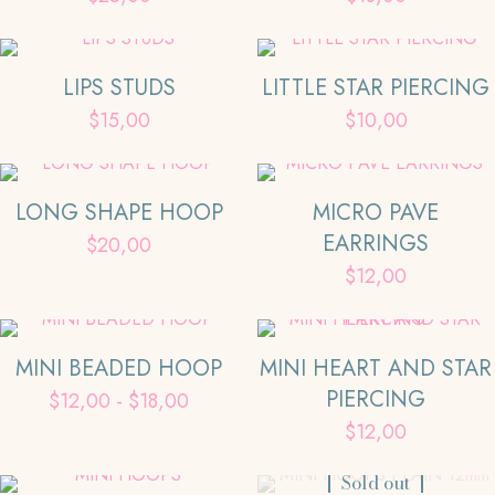
variantes.
Las
opciones
LIPS STUDS
LITTLE STAR PIERCING
se
pueden
$
15,00
$
10,00
elegir
en
la
LONG SHAPE HOOP
MICRO PAVE
página
EARRINGS
$
20,00
de
producto
$
12,00
MINI BEADED HOOP
MINI HEART AND STAR
PIERCING
Rango
$
12,00
-
$
18,00
de
$
12,00
Este
precios:
producto
Este
desde
Sold out
tiene
producto