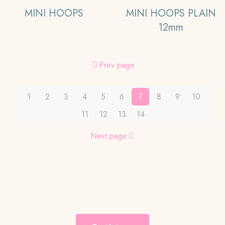
$12,00
múltiples
tiene
MINI HOOPS
MINI HOOPS PLAIN
hasta
variantes.
múltiples
12mm
$18,00
Las
variantes.
opciones
Las
se
opciones
Prev page
pueden
se
elegir
pueden
en
elegir
1
2
3
4
5
6
7
8
9
10
la
en
11
12
13
14
página
la
de
página
Next page
producto
de
producto