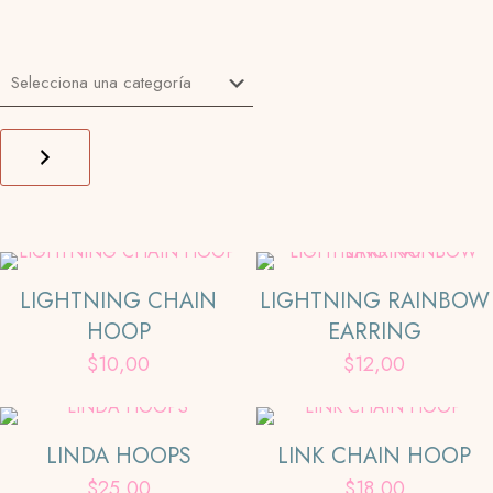
Selecciona
una
categoría
LIGHTNING CHAIN
LIGHTNING RAINBOW
HOOP
EARRING
$
10,00
$
12,00
Este
producto
tiene
LINDA HOOPS
LINK CHAIN HOOP
múltiples
$
25,00
$
18,00