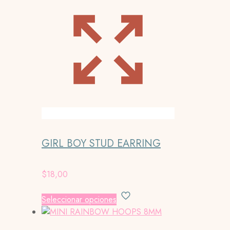
GIRL BOY STUD EARRING
$
18,00
Este
Seleccionar opciones
producto
tiene