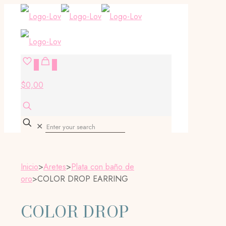
0
0
$0,00
✕
Inicio
>
Aretes
>
Plata con baño de
oro
>
COLOR DROP EARRING
COLOR DROP