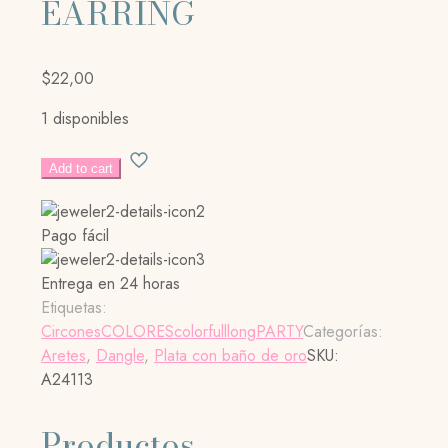
EARRING
$
22,00
1 disponibles
COLOR
Add to cart
DROP
EARRING
cantidad
Pago fácil
Entrega en 24 horas
Etiquetas:
Circones
COLORES
colorfull
long
PARTY
Categorías:
Aretes
,
Dangle
,
Plata con baño de oro
SKU:
A24113
Productos