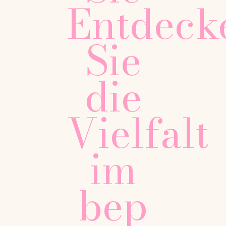
Entdeck
Sie
die
Vielfalt
im
bep