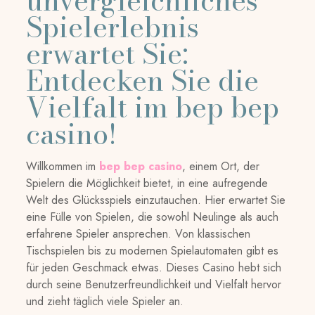
unvergleichliches
Spielerlebnis
erwartet Sie:
Entdecken Sie die
Vielfalt im bep bep
casino!
Willkommen im
bep bep casino
, einem Ort, der
Spielern die Möglichkeit bietet, in eine aufregende
Welt des Glücksspiels einzutauchen. Hier erwartet Sie
eine Fülle von Spielen, die sowohl Neulinge als auch
erfahrene Spieler ansprechen. Von klassischen
Tischspielen bis zu modernen Spielautomaten gibt es
für jeden Geschmack etwas. Dieses Casino hebt sich
durch seine Benutzerfreundlichkeit und Vielfalt hervor
und zieht täglich viele Spieler an.