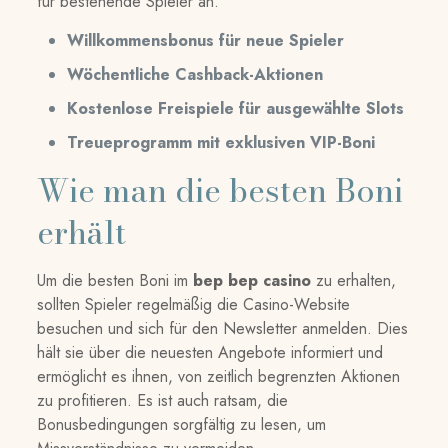
für bestehende Spieler an.
Willkommensbonus für neue Spieler
Wöchentliche Cashback-Aktionen
Kostenlose Freispiele für ausgewählte Slots
Treueprogramm mit exklusiven VIP-Boni
Wie man die besten Boni
erhält
Um die besten Boni im
bep bep casino
zu erhalten,
sollten Spieler regelmäßig die Casino-Website
besuchen und sich für den Newsletter anmelden. Dies
hält sie über die neuesten Angebote informiert und
ermöglicht es ihnen, von zeitlich begrenzten Aktionen
zu profitieren. Es ist auch ratsam, die
Bonusbedingungen sorgfältig zu lesen, um