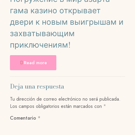
гама казино открывает
двери к новым выигрышам и
захватывающим
приключениям!
Read more
Deja una respuesta
Tu dirección de correo electrónico no será publicada.
Los campos obligatorios están marcados con
*
Comentario
*