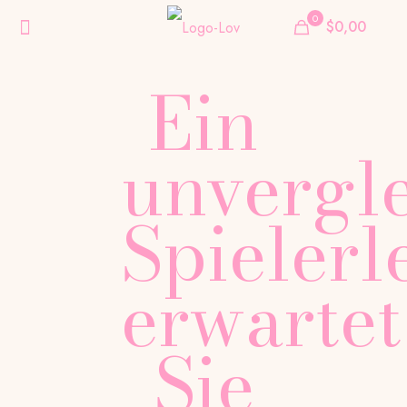
0
$0,00
Ein
unvergle
Spielerl
erwartet
Sie