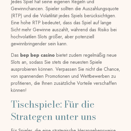
Jedes Spiel hat seine eigenen Regeln und
Gewinnchancen. Spieler sollten die Auszahlungsquote
(RTP) und die Volatilität jedes Spiels berücksichtigen.
Eine hohe RTP bedeutet, dass das Spiel auf lange
Sicht mehr Gewinne auszahlt, während das Risiko bei
hochvolatilen Slots größer, aber potenziell
gewinnbringender sein kann.
Das
bep bep casino
bietet zudem regelmäßig neue
Slots an, sodass Sie stets die neuesten Spiele
ausprobieren können. Verpassen Sie nicht die Chance,
von spannenden Promotionen und Wettbewerben zu
profitieren, die Ihnen zusätzliche Vorteile verschaffen
können!
Tischspiele: Für die
Strategen unter uns
Für Spieler, die eine strategische Herangehensweise