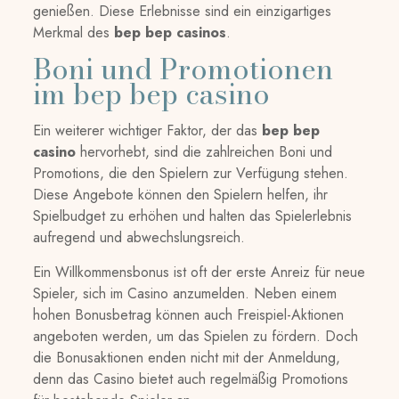
genießen. Diese Erlebnisse sind ein einzigartiges
Merkmal des
bep bep casinos
.
Boni und Promotionen
im bep bep casino
Ein weiterer wichtiger Faktor, der das
bep bep
casino
hervorhebt, sind die zahlreichen Boni und
Promotions, die den Spielern zur Verfügung stehen.
Diese Angebote können den Spielern helfen, ihr
Spielbudget zu erhöhen und halten das Spielerlebnis
aufregend und abwechslungsreich.
Ein Willkommensbonus ist oft der erste Anreiz für neue
Spieler, sich im Casino anzumelden. Neben einem
hohen Bonusbetrag können auch Freispiel-Aktionen
angeboten werden, um das Spielen zu fördern. Doch
die Bonusaktionen enden nicht mit der Anmeldung,
denn das Casino bietet auch regelmäßig Promotions