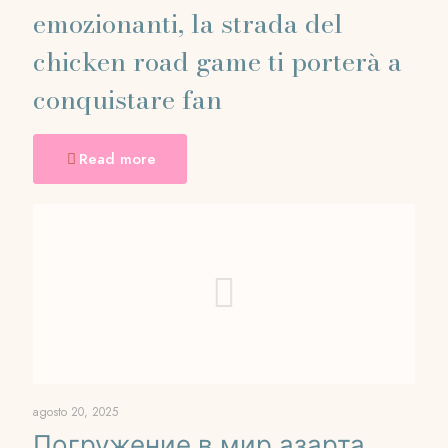
emozionanti, la strada del
chicken road game ti porterà a
conquistare fan
Read more
agosto 20, 2025
Погружение в мир азарта