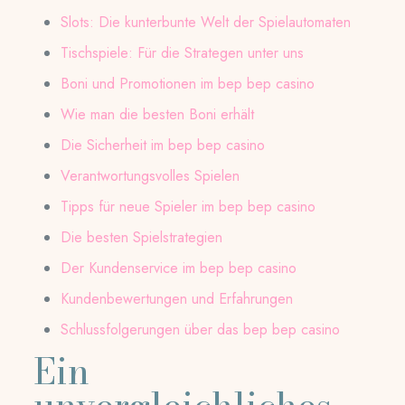
Slots: Die kunterbunte Welt der Spielautomaten
Tischspiele: Für die Strategen unter uns
Boni und Promotionen im bep bep casino
Wie man die besten Boni erhält
Die Sicherheit im bep bep casino
Verantwortungsvolles Spielen
Tipps für neue Spieler im bep bep casino
Die besten Spielstrategien
Der Kundenservice im bep bep casino
Kundenbewertungen und Erfahrungen
Schlussfolgerungen über das bep bep casino
Ein