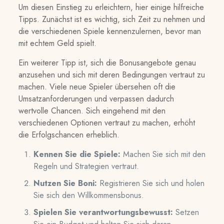
Um diesen Einstieg zu erleichtern, hier einige hilfreiche
Tipps. Zunächst ist es wichtig, sich Zeit zu nehmen und
die verschiedenen Spiele kennenzulernen, bevor man
mit echtem Geld spielt.
Ein weiterer Tipp ist, sich die Bonusangebote genau
anzusehen und sich mit deren Bedingungen vertraut zu
machen. Viele neue Spieler übersehen oft die
Umsatzanforderungen und verpassen dadurch
wertvolle Chancen. Sich eingehend mit den
verschiedenen Optionen vertraut zu machen, erhöht
die Erfolgschancen erheblich.
Kennen Sie die Spiele:
Machen Sie sich mit den
Regeln und Strategien vertraut.
Nutzen Sie Boni:
Registrieren Sie sich und holen
Sie sich den Willkommensbonus.
Spielen Sie verantwortungsbewusst:
Setzen