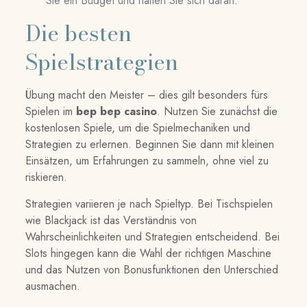
Sie ein Budget und halten Sie sich daran.
Die besten
Spielstrategien
Übung macht den Meister – dies gilt besonders fürs
Spielen im
bep bep casino
. Nutzen Sie zunächst die
kostenlosen Spiele, um die Spielmechaniken und
Strategien zu erlernen. Beginnen Sie dann mit kleinen
Einsätzen, um Erfahrungen zu sammeln, ohne viel zu
riskieren.
Strategien variieren je nach Spieltyp. Bei Tischspielen
wie Blackjack ist das Verständnis von
Wahrscheinlichkeiten und Strategien entscheidend. Bei
Slots hingegen kann die Wahl der richtigen Maschine
und das Nutzen von Bonusfunktionen den Unterschied
ausmachen.