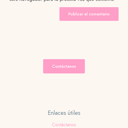
Contáctanos
Enlaces útiles
Contáctanos