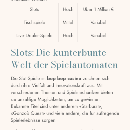
Slots
Hoch
Über 1 Million €
Tischspiele
Mittel
Variabel
Live-Dealer-Spiele
Hoch
Variabel
Slots: Die kunterbunte
Welt der Spielautomaten
Die Slot-Spiele im
bep bep casino
zeichnen sich
durch ihre Vielfalt und Innovationskraft aus. Mit
verschiedenen Themen und Spielmechaniken bieten
sie unzählige Möglichkeiten, um zu gewinnen.
Bekannte Titel sind unter anderem «Starburst»,
«Gonzo’s Quest» und viele andere, die für aufregende
Spielerlebnisse sorgen.