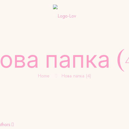
ова папка (
Home
Нова папка (4)
thors