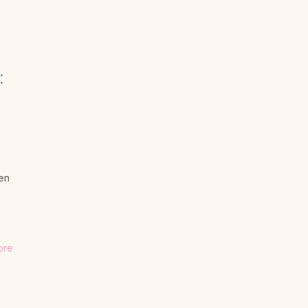
:
en
ore