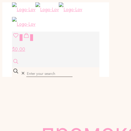
0
0
$0,00
✕